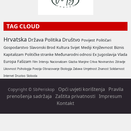
TAG CLOUD
Hrvatska
Država
Politika
Društvo
Povijest
Političari
Gospodarstvo
Slavonski Brod
Kultura
Svijet
Mediji
Književnost
Biznis
Kapitalizam
Političke stranke
Međunarodni odnosi
Ex Jugoslavija
Vlada
Europa
Fašizam
Film
Intervju
Nacionalizam
Glazba
Manjine
Crkva
Novinarstvo
Zdravlje
Likovnost
Psihologija
Poezija
Obrazovanje
Ekologija
Zabava
Umjetnost
Znanost
Solidarnost
Internet
Drustvo
Sloboda
Opći uvjeti korištenja
Pravila
Copyright © SbPeriskop
prenošenja sadržaja
Zaštita privatnosti
Impresum
Kontakt