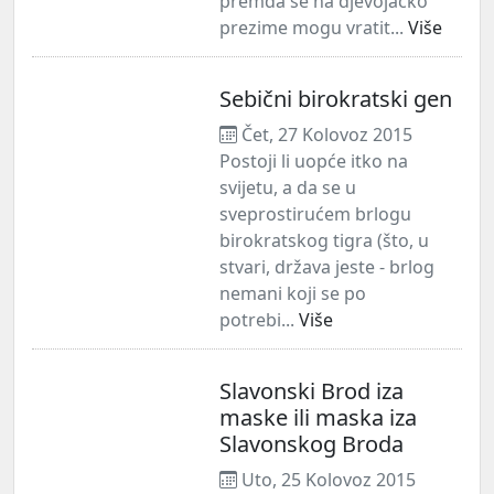
premda se na djevojačko
prezime mogu vratit...
Više
Sebični birokratski gen
Čet, 27 Kolovoz 2015
Postoji li uopće itko na
svijetu, a da se u
sveprostirućem brlogu
birokratskog tigra (što, u
stvari, država jeste - brlog
nemani koji se po
potrebi...
Više
Slavonski Brod iza
maske ili maska iza
Slavonskog Broda
Uto, 25 Kolovoz 2015