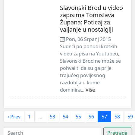
Slavonski Brod u video
zapisima Tomislava
Župana: Poticaj za
valjanje u nostalgiji
Pon, 06 Srpanj 2015
Sudeći po ponudi kratkih
video zapisa na Youtubeu,
Slavonski Brod ne može se
pohvaliti da su ga prije
trajućeg povijesnog
razdoblja u kome
dominira...
Više
‹ Prev
1
…
53
54
55
56
57
58
59