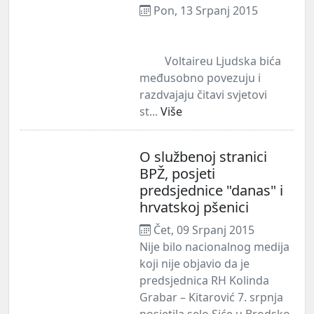
Pon, 13 Srpanj 2015
Voltaireu Ljudska bića
međusobno povezuju i
razdvajaju čitavi svjetovi
st...
Više
O službenoj stranici
BPŽ, posjeti
predsjednice "danas" i
hrvatskoj pšenici
Čet, 09 Srpanj 2015
Nije bilo nacionalnog medija
koji nije objavio da je
predsjednica RH Kolinda
Grabar – Kitarović 7. srpnja
posjetila selo Siće u Brodsko-