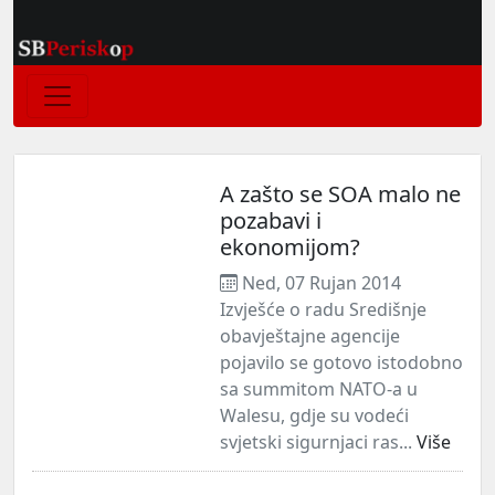
A zašto se SOA malo ne
pozabavi i
ekonomijom?
Ned, 07 Rujan 2014
Izvješće o radu Središnje
obavještajne agencije
pojavilo se gotovo istodobno
sa summitom NATO-a u
Walesu, gdje su vodeći
svjetski sigurnjaci ras...
Više