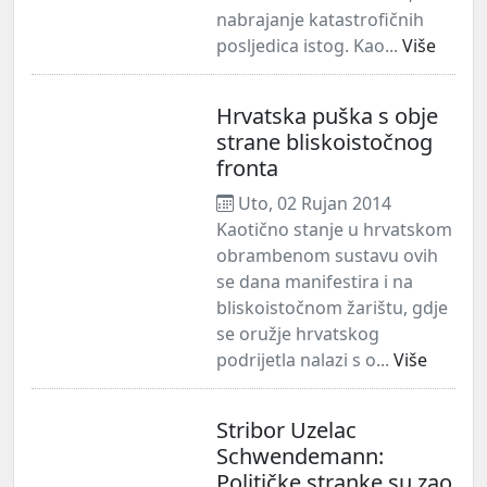
nabrajanje katastrofičnih
posljedica istog. Kao...
Više
Hrvatska puška s obje
strane bliskoistočnog
fronta
Uto, 02 Rujan 2014
Kaotično stanje u hrvatskom
obrambenom sustavu ovih
se dana manifestira i na
bliskoistočnom žarištu, gdje
se oružje hrvatskog
podrijetla nalazi s o...
Više
Stribor Uzelac
Schwendemann:
Političke stranke su zao