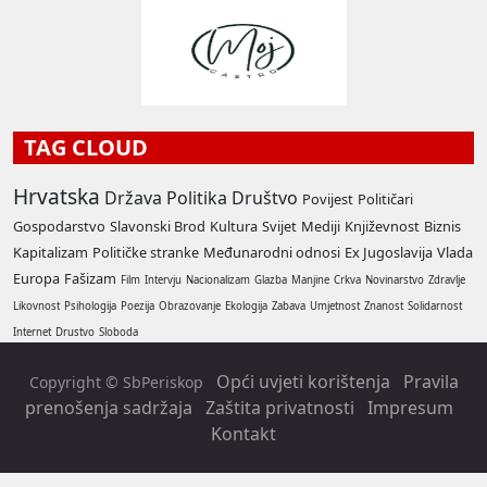
TAG CLOUD
Hrvatska
Država
Politika
Društvo
Povijest
Političari
Gospodarstvo
Slavonski Brod
Kultura
Svijet
Mediji
Književnost
Biznis
Kapitalizam
Političke stranke
Međunarodni odnosi
Ex Jugoslavija
Vlada
Europa
Fašizam
Film
Intervju
Nacionalizam
Glazba
Manjine
Crkva
Novinarstvo
Zdravlje
Likovnost
Psihologija
Poezija
Obrazovanje
Ekologija
Zabava
Umjetnost
Znanost
Solidarnost
Internet
Drustvo
Sloboda
Opći uvjeti korištenja
Pravila
Copyright © SbPeriskop
prenošenja sadržaja
Zaštita privatnosti
Impresum
Kontakt