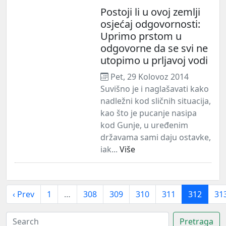
Postoji li u ovoj zemlji
osjećaj odgovornosti:
Uprimo prstom u
odgovorne da se svi ne
utopimo u prljavoj vodi
Pet, 29 Kolovoz 2014
Suvišno je i naglašavati kako
nadležni kod sličnih situacija,
kao što je pucanje nasipa
kod Gunje, u uređenim
državama sami daju ostavke,
iak...
Više
‹ Prev
1
…
308
309
310
311
312
31