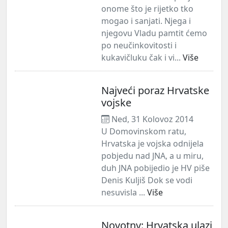
onome što je rijetko tko
mogao i sanjati. Njega i
njegovu Vladu pamtit ćemo
po neučinkovitosti i
kukavičluku čak i vi...
Više
Najveći poraz Hrvatske
vojske
Ned, 31 Kolovoz 2014
U Domovinskom ratu,
Hrvatska je vojska odnijela
pobjedu nad JNA, a u miru,
duh JNA pobijedio je HV piše
Denis Kuljiš Dok se vodi
nesuvisla ...
Više
Novotny: Hrvatska ulazi