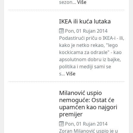
sezon...
Više
IKEA ili kuća lutaka
Pon, 01 Rujan 2014
Podastirući priču o IKEA-i - ili,
kako je netko rekao, "lego
kockicama za odrasle" - kao
apsolutnom dobru iz bajke,
politika i mediji sami se
s...
Više
Milanović uspio
nemoguće: Ostat će
upamćen kao najgori
premijer
Pon, 01 Rujan 2014
Zoran Milanović uspio je u