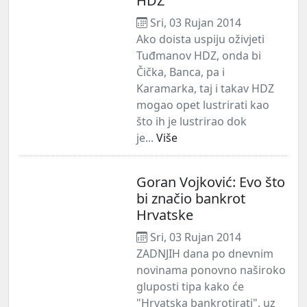
HDZ
Sri, 03 Rujan 2014
Ako doista uspiju oživjeti
Tuđmanov HDZ, onda bi
Čička, Banca, pa i
Karamarka, taj i takav HDZ
mogao opet lustrirati kao
što ih je lustrirao dok
je...
Više
Goran Vojković: Evo što
bi značio bankrot
Hrvatske
Sri, 03 Rujan 2014
ZADNJIH dana po dnevnim
novinama ponovno naširoko
gluposti tipa kako će
"Hrvatska bankrotirati", uz