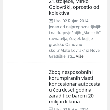
21.stoljeće, Mirko
Golovrški, oprostio od
kolektiva
Uto, 02 Rujan 2014
Jedan od najprepoznatljivijih
i najdugovječnijih „školskih“
ravnatelja, čovjek koji je
gradsku Osnovnu
školu“Mato Lovrak“ iz Nove
Gradiške isti...
Više
Zbog nesposobnih i
korumpiranih vlasti
koncesionar autocesta
u četrdeset godina
zaradit će barem 20
milijardi kuna
Uto, 02 Rujan 2014