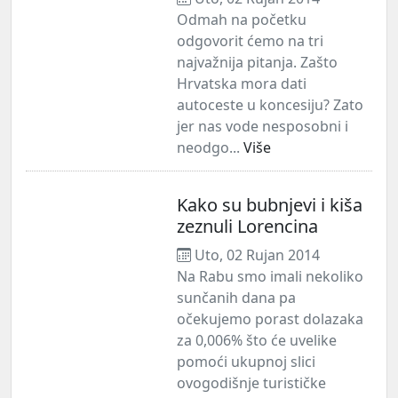
Odmah na početku
odgovorit ćemo na tri
najvažnija pitanja. Zašto
Hrvatska mora dati
autoceste u koncesiju? Zato
jer nas vode nesposobni i
neodgo...
Više
Kako su bubnjevi i kiša
zeznuli Lorencina
Uto, 02 Rujan 2014
Na Rabu smo imali nekoliko
sunčanih dana pa
očekujemo porast dolazaka
za 0,006% što će uvelike
pomoći ukupnoj slici
ovogodišnje turističke