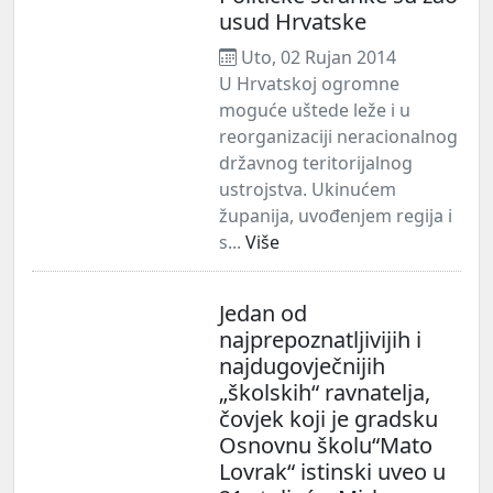
usud Hrvatske
Uto, 02 Rujan 2014
U Hrvatskoj ogromne
moguće uštede leže i u
reorganizaciji neracionalnog
državnog teritorijalnog
ustrojstva. Ukinućem
županija, uvođenjem regija i
s...
Više
Jedan od
najprepoznatljivijih i
najdugovječnijih
„školskih“ ravnatelja,
čovjek koji je gradsku
Osnovnu školu“Mato
Lovrak“ istinski uveo u