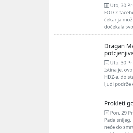
Uto, 30 Pr
FOTO: facebo
čekanja možda
dočekala svoj
Dragan Ma
potcjenjiv
Uto, 30 Pr
Istina je, ov
HDZ-a, doista
ljudi podrže d
Prokleti go
Pon, 29 Pr
Pada snijeg,
neće do smrti