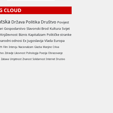
G CLOUD
atska
Država
Politika
Društvo
Povijest
ari
Gospodarstvo
Slavonski Brod
Kultura
Svijet
Književnost
Biznis
Kapitalizam
Političke stranke
arodni odnosi
Ex Jugoslavija
Vlada
Europa
am
Film
Intervju
Nacionalizam
Glazba
Manjine
Crkva
stvo
Zdravlje
Likovnost
Psihologija
Poezija
Obrazovanje
a
Zabava
Umjetnost
Znanost
Solidarnost
Internet
Drustvo