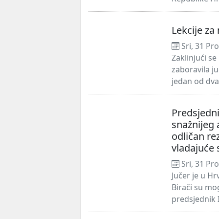
Lekcije za 
Sri, 31 Pr
Zaklinjući s
zaboravila j
jedan od dva
Predsjedni
snažnijeg 
odličan re
vladajuće 
Sri, 31 Pr
Jučer je u H
Birači su mog
predsjednik I