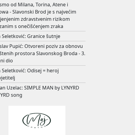
smo od Milana, Torina, Atene i
wa - Slavonski Brod je s najvećim
ijenjenim zdravstvenim rizikom
zanim s onečišćenjem zraka
 Seletković: Granice šutnje
slav Pupić: Otvoreni poziv za obnovu
štenih prostora Slavonskog Broda - 3.
ni dio
 Seletković: Odisej = heroj
jetitelj
an Uzelac: SIMPLE MAN by LYNYRD
YRD song