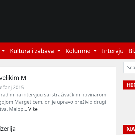
Kultura i zabava
Kolumne
Intervju
Bi
velikim M
HI
ječanj 2015
 radim na intervjuu sa istraživačkim novinarom
ojom Margetićem, on je upravo preživio drugi
tva. Malop...
Više
zerija
NAJ