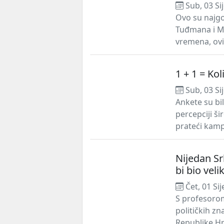
Sub, 03 Si
Ovo su najgo
Tuđmana i M
vremena, ovi
1 + 1 = Ko
Sub, 03 Si
Ankete su bi
percepciji ši
prateći kampa
Nijedan Sr
bi bio veli
Čet, 01 Si
S profesoro
političkih z
Republike Hrv