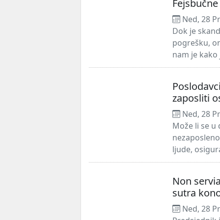
Fejsbučne 
Ned, 28 P
Dok je skand
pogrešku, o
nam je kako 
Poslodavci
zaposliti 
Ned, 28 P
Može li se u
nezaposlenos
ljude, osigur
Non servi
sutra kon
Ned, 28 P