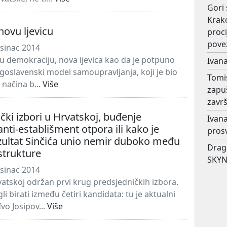
Gori 
Krako
novu ljevicu
proc
pove
osinac 2014
e u demokraciju, nova ljevica kao da je potpuno
Ivana
ugoslavenski model samoupravljanja, koji je bio
Tomi
 načina b...
Više
zapu
završ
čki izbori u Hrvatskoj, buđenje
Ivana
anti-establišment otpora ili kako je
prosv
zultat Sinčića unio nemir duboko među
Drag
strukture
SKYN
osinac 2014
rvatskoj održan prvi krug predsjedničkih izbora.
li birati između četiri kandidata: tu je aktualni
vo Josipov...
Više