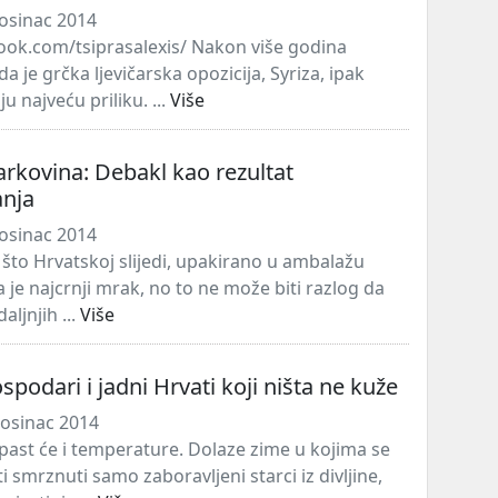
osinac 2014
ok.com/tsiprasalexis/ Nakon više godina
 je grčka ljevičarska opozicija, Syriza, ipak
u najveću priliku. ...
Više
rkovina: Debakl kao rezultat
anja
osinac 2014
o što Hrvatskoj slijedi, upakirano u ambalažu
 je najcrnji mrak, no to ne može biti razlog da
aljnjih ...
Više
spodari i jadni Hrvati koji ništa ne kuže
osinac 2014
 past će i temperature. Dolaze zime u kojima se
 smrznuti samo zaboravljeni starci iz divljine,