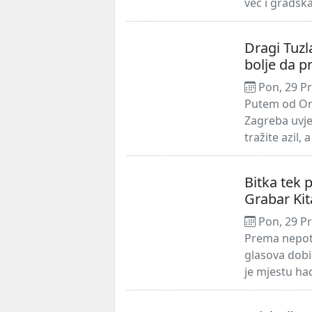
već i gradska 
Dragi Tuzl
bolje da p
Pon, 29 Pr
Putem od Ora
Zagreba uvje
tražite azil, a
Bitka tek p
Grabar Kita
Pon, 29 Pr
Prema nepotp
glasova dobi
je mjestu ha