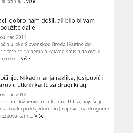
sirotinja....
Više
aci, dobro nam došli, ali bilo bi vam
rodužite dalje
osinac 2014
šja preko Slavonskog Broda i Kutine do
rit ćete se da nema nikakvog smisla da ovdje
 ako to ...
Više
očinje: Nikad manja razlika, Josipović i
rović otkrili karte za drugi krug
osinac 2014
unim službenim rezultatima DIP-a, najviše je
o aktualni predsjednik Ivo Josipović, na drugome
dezeova kand...
Više