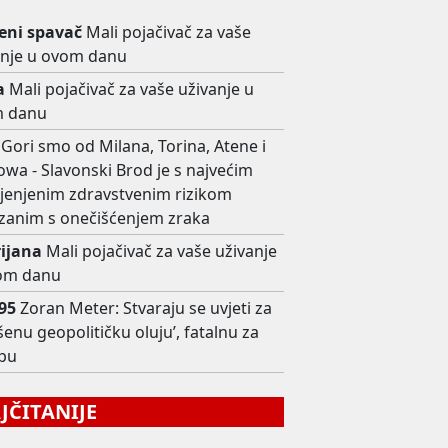
ni spavač
Mali pojačivač za vaše
anje u ovom danu
a
Mali pojačivač za vaše uživanje u
 danu
Gori smo od Milana, Torina, Atene i
wa - Slavonski Brod je s najvećim
ijenjenim zdravstvenim rizikom
zanim s onečišćenjem zraka
rijana
Mali pojačivač za vaše uživanje
om danu
i95
Zoran Meter: Stvaraju se uvjeti za
šenu geopolitičku oluju’, fatalnu za
pu
ČITANIJE