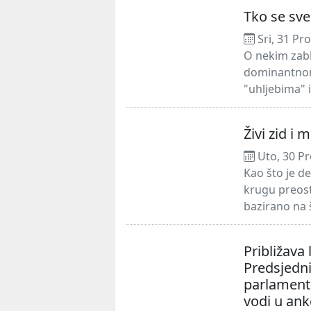
Tko se sve
Sri, 31 Pr
O nekim zabl
dominantnom 
"uhljebima" i
Živi zid i 
Uto, 30 Pr
Kao što je d
krugu preost
bazirano na š
Približava 
Predsjedni
parlamenta
vodi u an