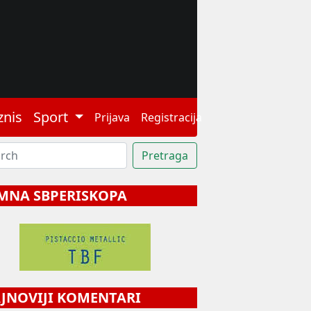
znis
Sport
Prijava
Registracija
MNA SBPERISKOPA
NOVIJI KOMENTARI