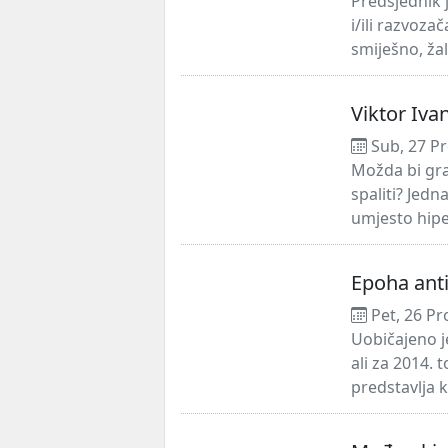
Predsjednik 
i/ili razvoz
smiješno, žal
Viktor Ivan
Sub, 27 Pr
Možda bi gra
spaliti? Jed
umjesto hipe
Epoha ant
Pet, 26 Pr
Uobičajeno j
ali za 2014. 
predstavlja k