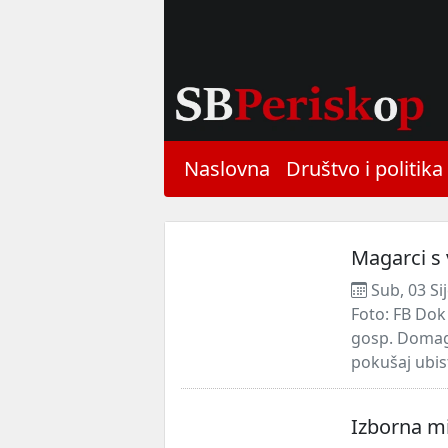
Naslovna
Društvo i politika
Magarci s 
Sub, 03 Si
Foto: FB Dok
gosp. Domag
pokušaj ubis
Izborna mi