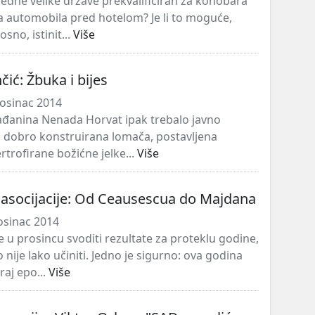
jedne velike države prekvalificiran za konobara
ača automobila pred hotelom? Je li to moguće,
osno, istinit...
Više
čić: Žbuka i bijes
osinac 2014
đanina Nenada Horvat ipak trebalo javno
na dobro konstruirana lomača, postavljena
rtrofirane božićne jelke...
Više
iasocijacije: Od Ceausescua do Majdana
osinac 2014
e u prosincu svoditi rezultate za proteklu godine,
to nije lako učiniti. Jedno je sigurno: ova godina
raj epo...
Više