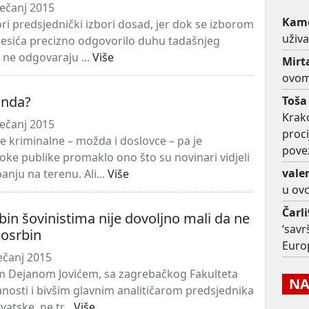
ječanj 2015
Kame
ri predsjednički izbori dosad, jer dok se izborom
uživ
esića precizno odgovorilo duhu tadašnjeg
 ne odgovaraju ...
Više
Mirt
ovom
linda?
Toša
Krako
ječanj 2015
proc
le kriminalne – možda i doslovce – pa je
pove
roke publike promaklo ono što su novinari vidjeli
vale
nju na terenu. Ali...
Više
u ov
Čarl
bin šovinistima nije dovoljno mali da ne
‘savr
kosrbin
Euro
ječanj 2015
m Dejanom Jovićem, sa zagrebačkog Fakulteta
NAJ
nanosti i bivšim glavnim analitičarom predsjednika
atske, ne tr...
Više