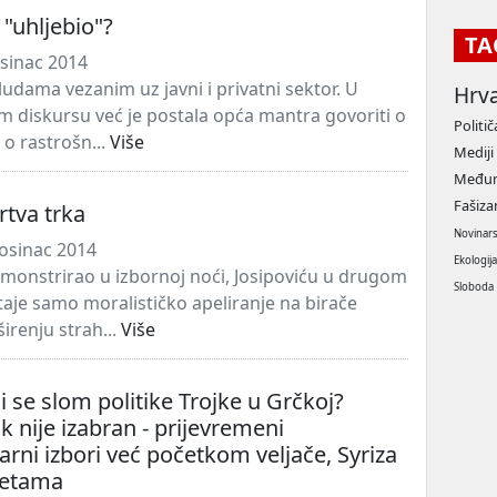
 "uhljebio"?
TA
osinac 2014
udama vezanim uz javni i privatni sektor. U
Hrv
diskursu već je postala opća mantra govoriti o
Politič
 o rastrošn...
Više
Mediji
Međun
Fašiz
mrtva trka
Novinar
osinac 2014
Ekologij
emonstrirao u izbornoj noći, Josipoviću u drugom
Sloboda
aje samo moralističko apeliranje na birače
irenju strah...
Više
li se slom politike Trojke u Grčkoj?
k nije izabran - prijevremeni
rni izbori već početkom veljače, Syriza
ketama