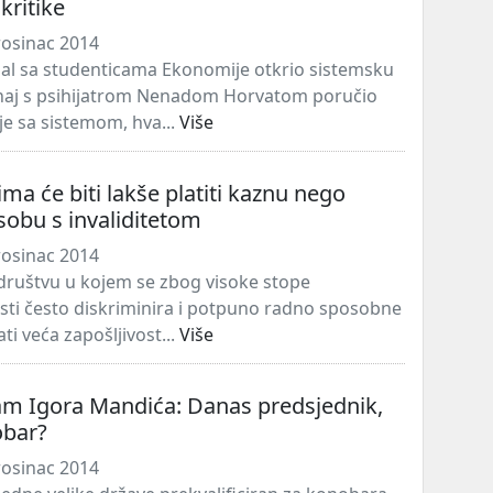
kritike
rosinac 2014
al sa studenticama Ekonomije otkrio sistemsku
naj s psihijatrom Nenadom Horvatom poručio
je sa sistemom, hva...
Više
ma će biti lakše platiti kaznu nego
osobu s invaliditetom
rosinac 2014
 društvu u kojem se zbog visoke stope
ti često diskriminira i potpuno radno sposobne
ati veća zapošljivost...
Više
am Igora Mandića: Danas predsjednik,
obar?
rosinac 2014