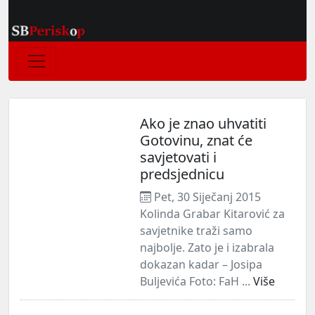
Ako je znao uhvatiti
Gotovinu, znat će
savjetovati i
predsjednicu
Pet, 30 Siječanj 2015
Kolinda Grabar Kitarović za
savjetnike traži samo
najbolje. Zato je i izabrala
dokazan kadar – Josipa
Buljevića Foto: FaH ...
Više