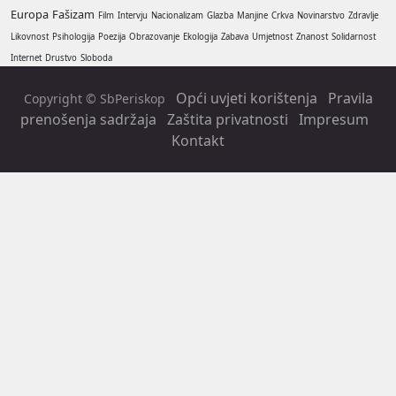
Europa
Fašizam
Film
Intervju
Nacionalizam
Glazba
Manjine
Crkva
Novinarstvo
Zdravlje
Likovnost
Psihologija
Poezija
Obrazovanje
Ekologija
Zabava
Umjetnost
Znanost
Solidarnost
Internet
Drustvo
Sloboda
Opći uvjeti korištenja
Pravila
Copyright © SbPeriskop
prenošenja sadržaja
Zaštita privatnosti
Impresum
Kontakt