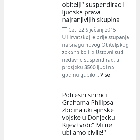
obitelji" suspendirao i
ljudska prava
najranjivijih skupina
Čet, 22 Siječanj 2015
U Hrvatskoj je prije stupanja
na snagu novog Obiteljskog
zakona koji je Ustavni sud
nedavno suspendirao, u
prosjeku 3500 ljudi na
godinu gubilo...
Više
Potresni snimci
Grahama Philipsa
zločina ukrajinske
vojske u Donjecku -
Kijev tvrdi:" Mi ne
ubijamo civile!"