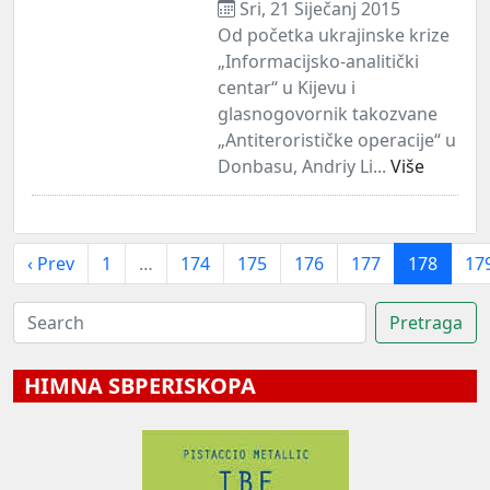
Sri, 21 Siječanj 2015
Od početka ukrajinske krize
„Informacijsko-analitički
centar“ u Kijevu i
glasnogovornik takozvane
„Antiterorističke operacije“ u
Donbasu, Andriy Li...
Više
‹ Prev
1
…
174
175
176
177
178
17
HIMNA SBPERISKOPA