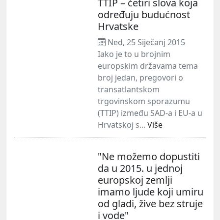
TTIP – četiri slova koja
određuju budućnost
Hrvatske
Ned, 25 Siječanj 2015
Iako je to u brojnim
europskim državama tema
broj jedan, pregovori o
transatlantskom
trgovinskom sporazumu
(TTIP) između SAD-a i EU-a u
Hrvatskoj s...
Više
"Ne možemo dopustiti
da u 2015. u jednoj
europskoj zemlji
imamo ljude koji umiru
od gladi, žive bez struje
i vode"