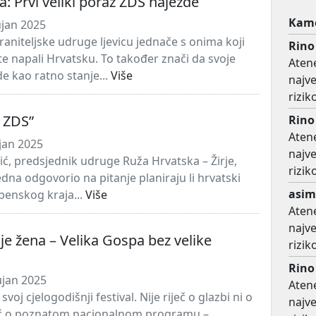
ta: Prvi veliki poraz ZDS najezde
Kame
ujan 2025
aniteljske udruge ljevicu jednače s onima koji
Rino
e napali Hrvatsku. To također znači da svoje
Atene
de kao ratno stanje...
Više
najv
rizi
 ZDS”
Rino
Atene
jan 2025
najv
rić, predsjednik udruge Ruža Hrvatska – Žirje,
rizi
edna odgovorio na pitanje planiraju li hrvatski
asim
ibenskog kraja...
Više
Atene
najv
je žena – Velika Gospa bez velike
rizi
Rino
ujan 2025
Atene
svoj cjelogodišnji festival. Nije riječ o glazbi ni o
najv
već o poznatom nacionalnom programu –