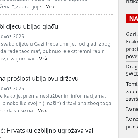
rizi
žena “„Zabranjuje...
Više
NAJ
 bi djecu ubijao glađu
Gori 
lovoz 2025
Krako
i svako dijete u Gazi treba umrijeti od gladi zbog
proc
da rade taocima“, bubnuo je ekstremni rabin
pove
v, i svojom var...
Više
Drag
SWEE
žna prošlost ubija ovu državu
Tomi
lovoz 2025
zapu
e kako je, prema neslužbenim informacijama,
završ
ila nekoliko svojih (i naših) državljana zbog toga
Ivana
no da su se na...
Više
Ivana
prosv
ć: Hrvatsku ozbiljno ugrožava val
je