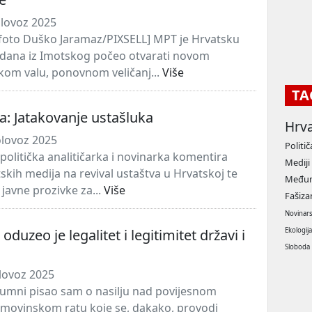
lovoz 2025
foto Duško Jaramaz/PIXSELL] MPT je Hrvatsku
 dana iz Imotskog počeo otvarati novom
čkom valu, ponovnom veličanj...
Više
TA
ta: Jatakovanje ustašluka
Hrv
olovoz 2025
Politič
politička analitičarka i novinarka komentira
Mediji
tskih medija na revival ustaštva u Hrvatskoj te
Međun
javne prozivke za...
Više
Fašiz
Novinar
oduzeo je legalitet i legitimitet državi i
Ekologij
Sloboda
lovoz 2025
lumni pisao sam o nasilju nad povijesnom
movinskom ratu koje se, dakako, provodi