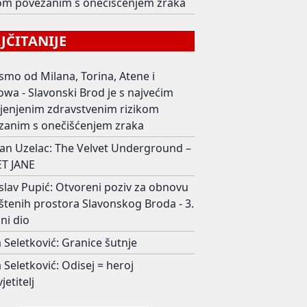
kom povezanim s onečišćenjem zraka
ČITANIJE
smo od Milana, Torina, Atene i
wa - Slavonski Brod je s najvećim
ijenjenim zdravstvenim rizikom
zanim s onečišćenjem zraka
an Uzelac: The Velvet Underground –
T JANE
slav Pupić: Otvoreni poziv za obnovu
štenih prostora Slavonskog Broda - 3.
ni dio
 Seletković: Granice šutnje
 Seletković: Odisej = heroj
jetitelj