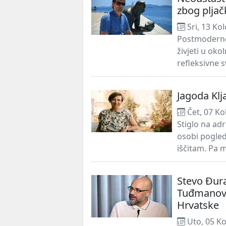
zbog pljač
Sri, 13 Ko
Postmoderno 
živjeti u ok
refleksivne s
Jagoda Klj
Čet, 07 Ko
Stiglo na ad
osobi pogled
iščitam. Pa 
Stevo Đura
Tuđmanovu 
Hrvatske
Uto, 05 Ko