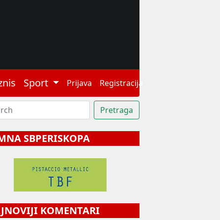
znis
Sport
Prijava
Registracija
MNA SBPERISKOPA
NOVIJI KOMENTARI