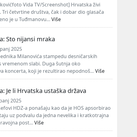
kovićfoto Vida TV/Screenshot] Hrvatska živi
Tri četvrtine društva, čak i dobar dio glasača
njeno je u Tuđmanovu...
Više
ta: Sto nijansi mraka
panj 2025
jednika Milanovića stampedu desničarskih
s vremenom slabi. Duga šutnja oko
koncerta, koji je rezultirao nepodnoš...
Više
ta: Je li Hrvatska ustaška država
panj 2025
šefovi HDZ-a ponašaju kao da je HOS apsorbirao
istaju uz podvalu da jedna nevelika i kratkotrajna
ravojna post...
Više