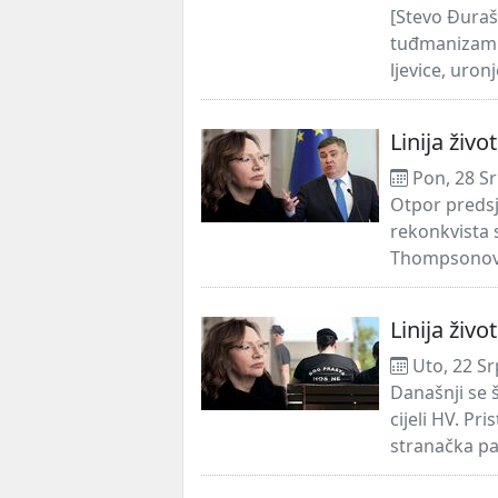
[Stevo Đuraš
tuđmanizam. 
ljevice, uro
Linija živo
Pon, 28 Sr
Otpor preds
rekonkvista 
Thompsonova 
Linija živo
Uto, 22 Sr
Današnji se 
cijeli HV. Pr
stranačka pa