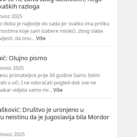
kaških razloga
lovoz 2025
doba je najbolje do sada jer svatko ima priliku
olnostima koje sam izabere misleći, zbog slabe
vijesti, da ono...
Više
aić: Olujno pismo
lovoz 2025
resu primateljice prije 34 godine Samo želim
ati u oči. I ne odvraćati pogled dok sve ne
makar vidjela samo mr...
Više
šković: Društvo je uronjeno u
neistinu da je Jugoslavija bila Mordor
lovoz 2025