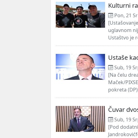
Kulturni r
Pon, 21 Sr
[Ustašovanje
uglavnom nije
Ustaštvo je r
Ustaše kao
Sub, 19 Sr
[Na čelu dre
Maček/PIXSE
pokreta (DP) 
Čuvar dvo
Sub, 19 Sr
[Pod dodatn
Jandrokovićf