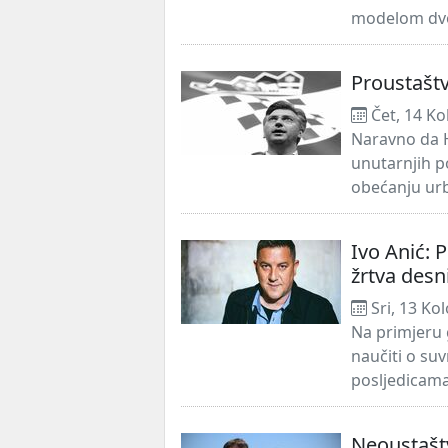
modelom dvos
Proustaštv
Čet, 14 Ko
Naravno da H
unutarnjih p
obećanju urbi
Ivo Anić: 
žrtva desn
Sri, 13 Ko
Na primjeru
naučiti o s
posljedicama
Neoustaštv