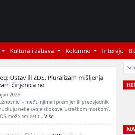
Kultura i zabava
Kolumne
Intervju
Bi
g: Ustav ili ZDS. Pluralizam mišljenja
izam činjenica ne
HI
ujan 2025
žnosnici – među njima i premijer ili predsjednik
muckuju neke svoje skokove ‘ustaškom motkom’,
ZDS može smjestit...
Više
NAJ