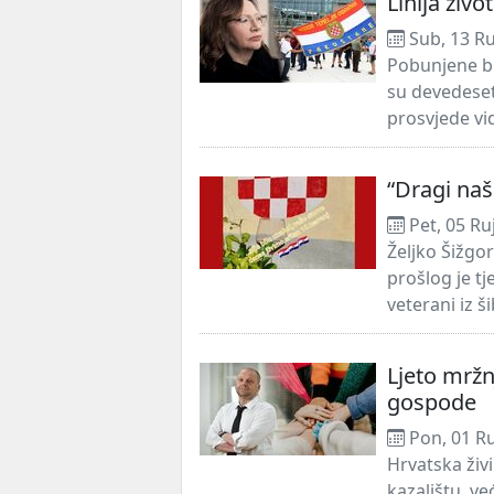
Linija živo
Sub, 13 R
Pobunjene br
su devedeset
prosvjede vi
“Dragi naš
Pet, 05 Ru
Željko Šižgo
prošlog je tj
veterani iz š
Ljeto mržn
gospode
Pon, 01 R
Hrvatska živi 
kazalištu, 