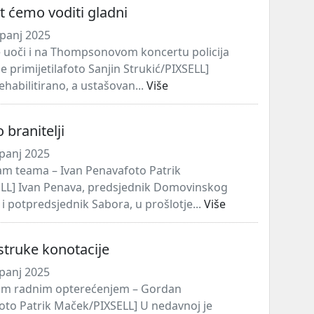
at ćemo voditi gladni
panj 2025
 uoči i na Thompsonovom koncertu policija
 primijetilafoto Sanjin Strukić/PIXSELL]
ehabilitirano, a ustašovan...
Više
 branitelji
panj 2025
am teama – Ivan Penavafoto Patrik
LL] Ivan Penava, predsjednik Domovinskog
i potpredsjednik Sabora, u prošlotje...
Više
struke konotacije
panj 2025
im radnim opterećenjem – Gordan
oto Patrik Maček/PIXSELL] U nedavnoj je