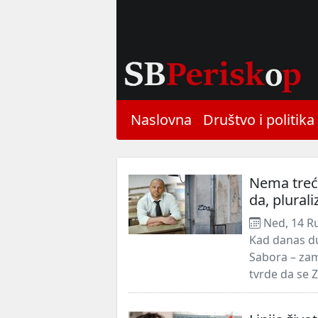
Naslovna
Društvo i politika
Nema treće
da, plural
Ned, 14 R
Kad danas du
Sabora – za
tvrde da se 