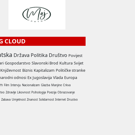
G CLOUD
atska
Država
Politika
Društvo
Povijest
ari
Gospodarstvo
Slavonski Brod
Kultura
Svijet
Književnost
Biznis
Kapitalizam
Političke stranke
arodni odnosi
Ex Jugoslavija
Vlada
Europa
am
Film
Intervju
Nacionalizam
Glazba
Manjine
Crkva
stvo
Zdravlje
Likovnost
Psihologija
Poezija
Obrazovanje
a
Zabava
Umjetnost
Znanost
Solidarnost
Internet
Drustvo