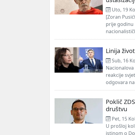
Uto, 19 Ko
[Zoran Pusić
prije godinu
nacionalisti
Linija živo
Sub, 16 K
Nacionalova 
reakcije svje
odgovara na 
Poklič ZDS 
društvu
Pet, 15 Ko
U prošloj ko
istinom o Do