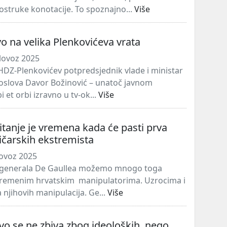
truke konotacije. To spoznajno...
Više
o na velika Plenkovićeva vrata
lovoz 2025
DZ-Plenkovićev potpredsjednik vlade i ministar
oslova Davor Božinović – unatoč javnom
 et orbi izravno u tv-ok...
Više
Pitanje je vremena kada će pasti prva
ičarskih ekstremista
lovoz 2025
 generala De Gaullea možemo mnogo toga
uvremenim hrvatskim manipulatorima. Uzrocima i
 njihovih manipulacija. Ge...
Više
o se ne zbiva zbog ideoloških, nego