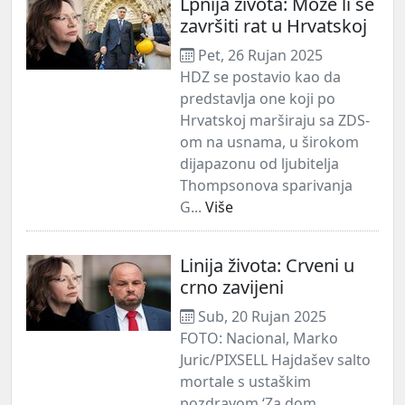
Lpnija života: Može li se
završiti rat u Hrvatskoj
Pet, 26 Rujan 2025
HDZ se postavio kao da
predstavlja one koji po
Hrvatskoj marširaju sa ZDS-
om na usnama, u širokom
dijapazonu od ljubitelja
Thompsonova sparivanja
G...
Više
Linija života: Crveni u
crno zavijeni
Sub, 20 Rujan 2025
FOTO: Nacional, Marko
Juric/PIXSELL Hajdašev salto
mortale s ustaškim
pozdravom ‘Za dom