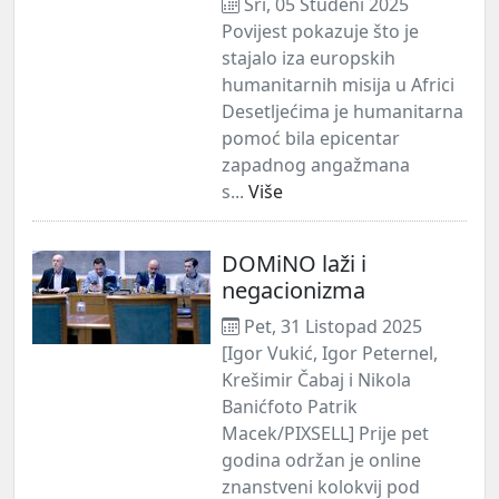
Sri, 05 Studeni 2025
Povijest pokazuje što je
stajalo iza europskih
humanitarnih misija u Africi
Desetljećima je humanitarna
pomoć bila epicentar
zapadnog angažmana
s...
Više
DOMiNO laži i
negacionizma
Pet, 31 Listopad 2025
[Igor Vukić, Igor Peternel,
Krešimir Čabaj i Nikola
Banićfoto Patrik
Macek/PIXSELL] Prije pet
godina održan je online
znanstveni kolokvij pod