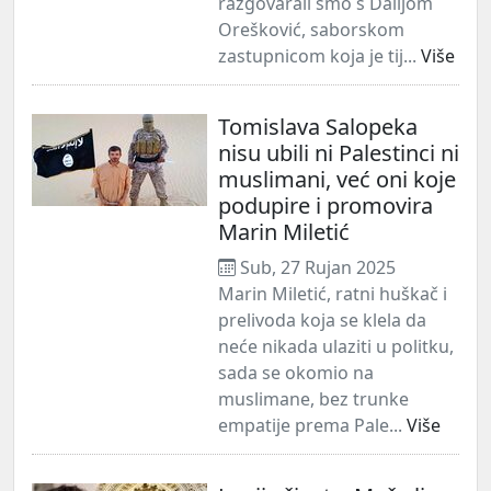
razgovarali smo s Dalijom
Orešković, saborskom
zastupnicom koja je tij...
Više
Tomislava Salopeka
nisu ubili ni Palestinci ni
muslimani, već oni koje
podupire i promovira
Marin Miletić
Sub, 27 Rujan 2025
Marin Miletić, ratni huškač i
prelivoda koja se klela da
neće nikada ulaziti u politku,
sada se okomio na
muslimane, bez trunke
empatije prema Pale...
Više