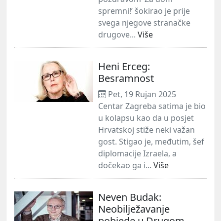
spremni!’ šokirao je prije
svega njegove stranačke
drugove...
Više
Heni Erceg:
Besramnost
Pet, 19 Rujan 2025
Centar Zagreba satima je bio
u kolapsu kao da u posjet
Hrvatskoj stiže neki važan
gost. Stigao je, međutim, šef
diplomacije Izraela, a
dočekao ga i...
Više
Neven Budak:
Neobilježavanje
pobjede u Drugom