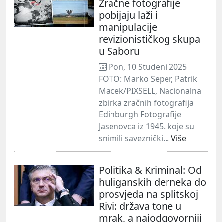
Zračne fotografije
pobijaju laži i
manipulacije
revizionističkog skupa
u Saboru
Pon, 10 Studeni 2025
FOTO: Marko Seper, Patrik
Macek/PIXSELL, Nacionalna
zbirka zračnih fotografija
Edinburgh Fotografije
Jasenovca iz 1945. koje su
snimili saveznički...
Više
Politika & Kriminal: Od
huliganskih derneka do
prosvjeda na splitskoj
Rivi: država tone u
mrak, a najodgovorniji