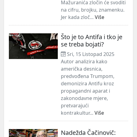
Mažuranića zločin će svoditi
na cifru, brojku, znamenku.
Jer kada zloč...
Više
Što je to Antifa i tko je
se treba bojati?
Sri, 15 Listopad 2025
Autor analizira kako
američka desnica,
predvođena Trumpom,
demonizira Antifu kroz
propagandni aparat i
zakonodavne mjere,
pretvarajući
kontrakultur...
Više
Nadežda Čačinovič: