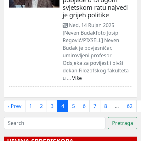
svjetskom ratu najveći
je grijeh politike
Ned, 14 Rujan 2025
[Neven Budakfoto Josip
Regović/PIXSELL] Neven
Budak je povjesničar,
umirovljeni profesor
Odsjeka za povijest i bivši
dekan Filozofskog fakulteta
u ...
Više
‹ Prev
1
2
3
4
5
6
7
8
…
62