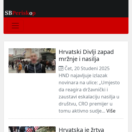
Hrvatski Divlji zapad
mržnje i nasilja
Čet, 20 Studeni 2025
HND najavljuje izlazak
novinara na ulice: „Umjesto
da reagira državnički i
zaustavi eskalaciju nasilja u
društvu, CRO premijer u
tomu aktivno sudje...
Više
Hrvatska je žrtva