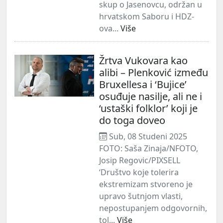
skup o Jasenovcu, održan u
hrvatskom Saboru i HDZ-
ova...
Više
Žrtva Vukovara kao
alibi – Plenković između
Bruxellesa i ‘Bujice’
osuđuje nasilje, ali ne i
‘ustaški folklor’ koji je
do toga doveo
Sub, 08 Studeni 2025
FOTO: Saša Zinaja/NFOTO,
Josip Regovic/PIXSELL
‘Društvo koje tolerira
ekstremizam stvoreno je
upravo šutnjom vlasti,
nepostupanjem odgovornih,
tol...
Više