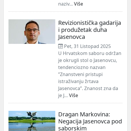
naziv...
Više
Revizionistička gadarija
i produžetak duha
Jasenovca
Pet, 31 Listopad 2025
U Hrvatskom saboru održan
je okrugli stol o Jasenovcu,
tendenciozno nazvan
”Znanstveni pristupi
istraživanju žrtava
Jasenovca”. Znanost zna da
je J...
Više
Dragan Markovina:
Negacija Jasenovca pod
saborskim