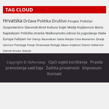
TAG CLOUD
Hrvatska
Država
Politika
Društvo
Povijest
Političari
Gospodarstvo
Slavonski Brod
Kultura
Svijet
Mediji
Književnost
Biznis
Kapitalizam
Političke stranke
Međunarodni odnosi
Ex Jugoslavija
Vlada
Europa
Fašizam
Film
Intervju
Nacionalizam
Glazba
Manjine
Crkva
Novinarstvo
Zdravlje
Likovnost
Psihologija
Poezija
Obrazovanje
Ekologija
Zabava
Umjetnost
Znanost
Solidarnost
Internet
Drustvo
Sloboda
Opći uvjeti korištenja
Pravila
Copyright © SbPeriskop
prenošenja sadržaja
Zaštita privatnosti
Impresum
Kontakt