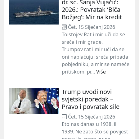
dr. sc. Sanja Vujačić:
2026.: Povratak ‘Biča
Božjeg’: Mir na kredit
Čet, 15 Siječanj 2026
Tolstojev Rat i mir uči da se
sreća i mir grade.
Trumpov rat i mir uči da se
oni naplaćuju: sreća pripada
pobjedniku, a mir se nameće
pritiskom, pr...
Više
Trump uvodi novi
svjetski poredak –
Pravo i povratak sile
Čet, 15 Siječanj 2026
Eto nas danas u 1938. ili
1939. Ne zato što se povijest
ponavlja, nego jer se