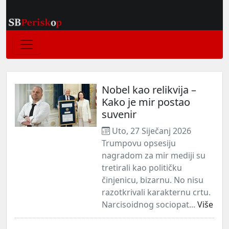
Nobel kao relikvija –
Kako je mir postao
suvenir
Uto, 27 Siječanj 2026
Trumpovu opsesiju
nagradom za mir mediji su
tretirali kao političku
činjenicu, bizarnu. No nisu
razotkrivali karakternu crtu.
Narcisoidnog sociopat...
Više