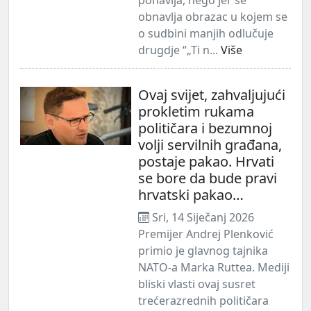
obnavlja obrazac u kojem se
o sudbini manjih odlučuje
drugdje “„Ti n...
Više
Ovaj svijet, zahvaljujući
prokletim rukama
političara i bezumnoj
volji servilnih građana,
postaje pakao. Hrvati
se bore da bude pravi
hrvatski pakao…
Sri, 14 Siječanj 2026
Premijer Andrej Plenković
primio je glavnog tajnika
NATO-a Marka Ruttea. Mediji
bliski vlasti ovaj susret
trećerazrednih političara