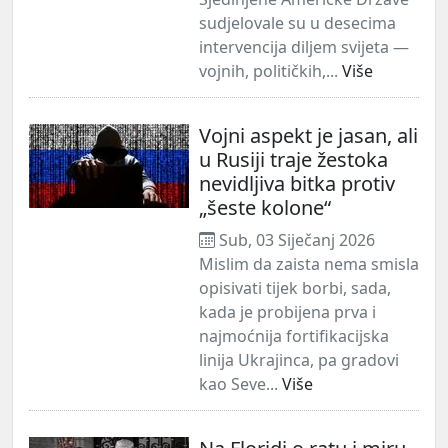
sudjelovale su u desecima
intervencija diljem svijeta —
vojnih, političkih,...
Više
Vojni aspekt je jasan, ali
u Rusiji traje žestoka
nevidljiva bitka protiv
„šeste kolone“
Sub, 03 Siječanj 2026
Mislim da zaista nema smisla
opisivati tijek borbi, sada,
kada je probijena prva i
najmoćnija fortifikacijska
linija Ukrajinca, pa gradovi
kao Seve...
Više