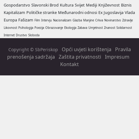
Gospodarstvo
Slavonski Brod
Kultura
Svijet
Mediji
Književnost
Biznis
Kapitalizam
Političke stranke
Međunarodni odnosi
Ex Jugoslavija
Vlada
Europa
Fašizam
Film
Intervju
Nacionalizam
Glazba
Manjine
Crkva
Novinarstvo
Zdravlje
Likovnost
Psihologija
Poezija
Obrazovanje
Ekologija
Zabava
Umjetnost
Znanost
Solidarnost
Internet
Drustvo
Sloboda
Opći uvjeti korištenja
Pravila
Copyright © SbPeriskop
prenošenja sadržaja
Zaštita privatnosti
Impresum
Kontakt