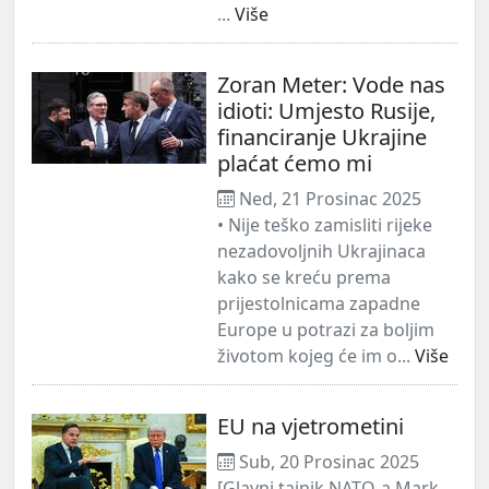
...
Više
Zoran Meter: Vode nas
idioti: Umjesto Rusije,
financiranje Ukrajine
plaćat ćemo mi
Ned, 21 Prosinac 2025
• Nije teško zamisliti rijeke
nezadovoljnih Ukrajinaca
kako se kreću prema
prijestolnicama zapadne
Europe u potrazi za boljim
životom kojeg će im o...
Više
EU na vjetrometini
Sub, 20 Prosinac 2025
[Glavni tajnik NATO-a Mark