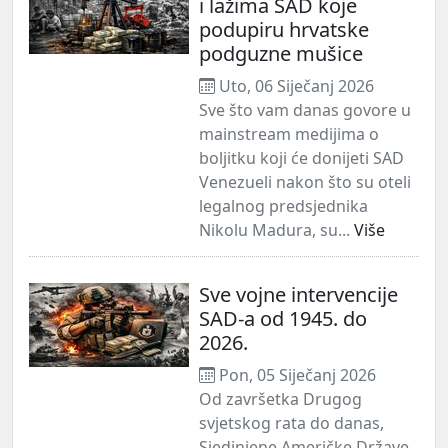
i lažima SAD koje
podupiru hrvatske
podguzne mušice
Uto, 06 Siječanj 2026
Sve što vam danas govore u
mainstream medijima o
boljitku koji će donijeti SAD
Venezueli nakon što su oteli
legalnog predsjednika
Nikolu Madura, su...
Više
Sve vojne intervencije
SAD-a od 1945. do
2026.
Pon, 05 Siječanj 2026
Od završetka Drugog
svjetskog rata do danas,
Sjedinjene Američke Države