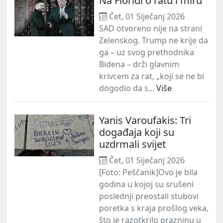
Na Floridi o ratu i miru
Čet, 01 Siječanj 2026
SAD otvoreno nije na strani
Zelenskog. Trump ne krije da
ga – uz svog prethodnika
Bidena – drži glavnim
krivcem za rat, „koji se ne bi
dogodio da s...
Više
Yanis Varoufakis: Tri
događaja koji su
uzdrmali svijet
Čet, 01 Siječanj 2026
[Foto: Peščanik]Ovo je bila
godina u kojoj su srušeni
poslednji preostali stubovi
poretka s kraja prošlog veka,
što je razotkrilo prazninu u