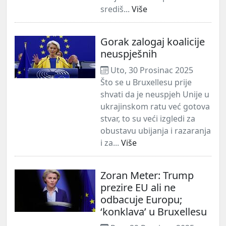
središ...
Više
Gorak zalogaj koalicije
neuspješnih
Uto, 30 Prosinac 2025
Što se u Bruxellesu prije
shvati da je neuspjeh Unije u
ukrajinskom ratu već gotova
stvar, to su veći izgledi za
obustavu ubijanja i razaranja
i za...
Više
Zoran Meter: Trump
prezire EU ali ne
odbacuje Europu;
‘konklava’ u Bruxellesu