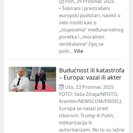
Pon, 29 Prosinac 2025
• Šokirani i prestrašeni
europski političari, navikli o
sebi misliti kao o
„stupovima“ međunarodnog
poretka i „moralnim
vertikalama“ čijoj se
polit...
Više
Budućnost ili katastrofa
– Europa: vazal ili akter
Uto, 23 Prosinac 2025
FOTO: Saša Zinaja/NFOTO,
Kremlin/NEWSCOM/PIXSELL
Europa se nalazi pred
izborom: Trump ili Putin,
militarizacija ili
autoritarizam. No to su lažne