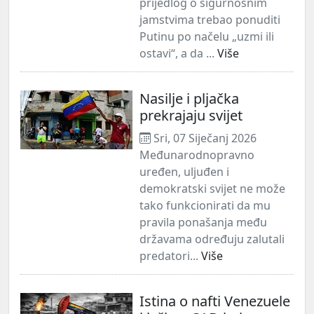
prijedlog o sigurnosnim
jamstvima trebao ponuditi
Putinu po načelu „uzmi ili
ostavi“, a da ...
Više
Nasilje i pljačka
prekrajaju svijet
Sri, 07 Siječanj 2026
Međunarodnopravno
uređen, uljuđen i
demokratski svijet ne može
tako funkcionirati da mu
pravila ponašanja među
državama određuju zalutali
predatori...
Više
Istina o nafti Venezuele