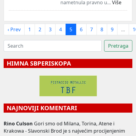
nametnula pravno u...
Više
‹ Prev
1
2
3
4
5
6
7
8
9
…
1
HIMNA SBPERISKOPA
NAJNOVIJI KOMENTARI
Rino Culson
Gori smo od Milana, Torina, Atene i
Krakowa - Slavonski Brod je s najvećim procijenjenim