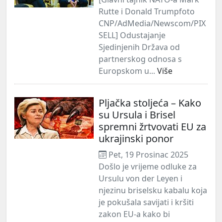
Rutte i Donald Trumpfoto
CNP/AdMedia/Newscom/PIX
SELL] Odustajanje
Sjedinjenih Država od
partnerskog odnosa s
Europskom u...
Više
Pljačka stoljeća – Kako
su Ursula i Brisel
spremni žrtvovati EU za
ukrajinski ponor
Pet, 19 Prosinac 2025
Došlo je vrijeme odluke za
Ursulu von der Leyen i
njezinu briselsku kabalu koja
je pokušala savijati i kršiti
zakon EU-a kako bi