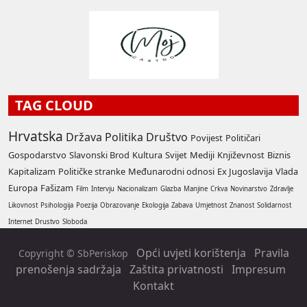
TAG CLOUD
Hrvatska
Država
Politika
Društvo
Povijest
Političari
Gospodarstvo
Slavonski Brod
Kultura
Svijet
Mediji
Književnost
Biznis
Kapitalizam
Političke stranke
Međunarodni odnosi
Ex Jugoslavija
Vlada
Europa
Fašizam
Film
Intervju
Nacionalizam
Glazba
Manjine
Crkva
Novinarstvo
Zdravlje
Likovnost
Psihologija
Poezija
Obrazovanje
Ekologija
Zabava
Umjetnost
Znanost
Solidarnost
Internet
Drustvo
Sloboda
Opći uvjeti korištenja
Pravila
Copyright © SbPeriskop
prenošenja sadržaja
Zaštita privatnosti
Impresum
Kontakt