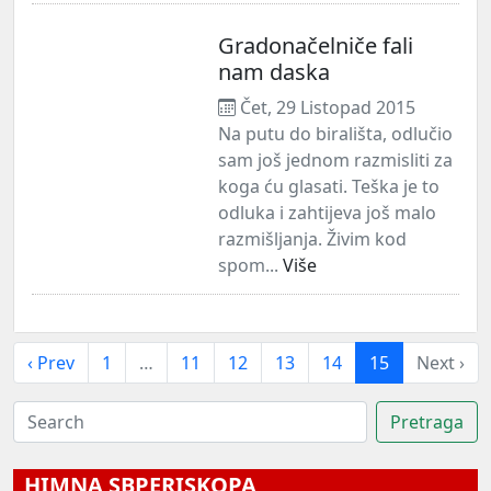
Gradonačelniče fali
nam daska
Čet, 29 Listopad 2015
Na putu do birališta, odlučio
sam još jednom razmisliti za
koga ću glasati. Teška je to
odluka i zahtijeva još malo
razmišljanja. Živim kod
spom...
Više
‹ Prev
1
…
11
12
13
14
15
Next ›
HIMNA SBPERISKOPA