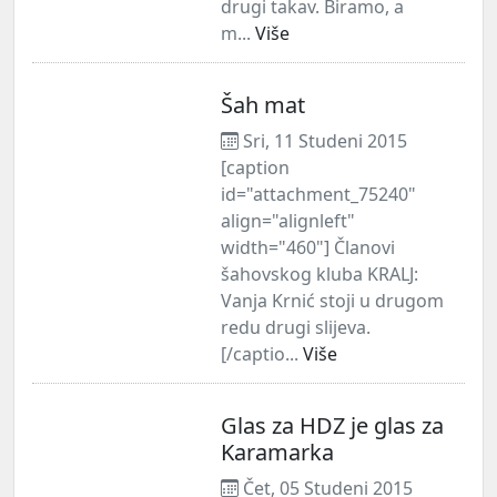
drugi takav. Biramo, a
m...
Više
Šah mat
Sri, 11 Studeni 2015
[caption
id="attachment_75240"
align="alignleft"
width="460"] Članovi
šahovskog kluba KRALJ:
Vanja Krnić stoji u drugom
redu drugi slijeva.
[/captio...
Više
Glas za HDZ je glas za
Karamarka
Čet, 05 Studeni 2015