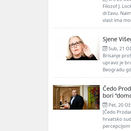
Filozof J. Lo
državu. Naim
vlast ima mo
Sjene Viš
Sub, 21 O
Brisanje pro
upravo je br
Beogradu gdje
Čedo Proda
bori “dom
Pet, 20 Ož
[Čedo Prodan
hrvatsko su
percepcijom 