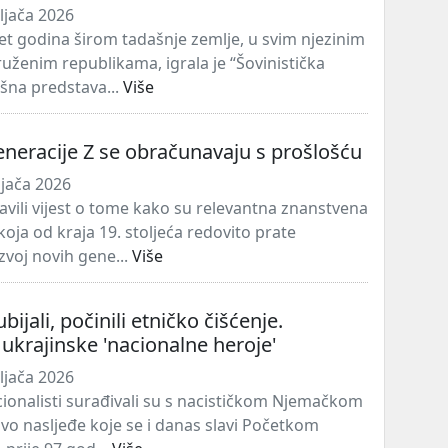
ljača 2026
set godina širom tadašnje zemlje, u svim njezinim
ruženim republikama, igrala je “Šovinistička
išna predstava...
Više
generacije Z se obračunavaju s prošlošću
ljača 2026
javili vijest o tome kako su relevantna znanstvena
 koja od kraja 19. stoljeća redovito prate
zvoj novih gene...
Više
ubijali, počinili etničko čišćenje.
ukrajinske 'nacionalne heroje'
ljača 2026
cionalisti surađivali su s nacističkom Njemačkom
vavo nasljeđe koje se i danas slavi Početkom