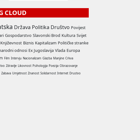
G CLOUD
atska
Država
Politika
Društvo
Povijest
ari
Gospodarstvo
Slavonski Brod
Kultura
Svijet
Književnost
Biznis
Kapitalizam
Političke stranke
arodni odnosi
Ex Jugoslavija
Vlada
Europa
am
Film
Intervju
Nacionalizam
Glazba
Manjine
Crkva
stvo
Zdravlje
Likovnost
Psihologija
Poezija
Obrazovanje
a
Zabava
Umjetnost
Znanost
Solidarnost
Internet
Drustvo