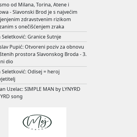
smo od Milana, Torina, Atene i
wa - Slavonski Brod je s najvećim
ijenjenim zdravstvenim rizikom
zanim s onečišćenjem zraka
 Seletković: Granice šutnje
slav Pupić: Otvoreni poziv za obnovu
štenih prostora Slavonskog Broda - 3.
ni dio
 Seletković: Odisej = heroj
jetitelj
an Uzelac: SIMPLE MAN by LYNYRD
YRD song