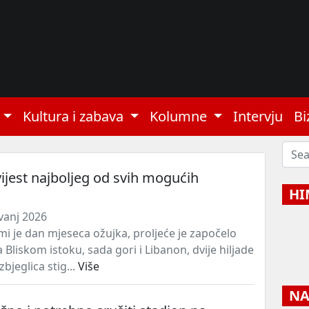
Kultura i zabava
Kolumne
Intervju
Bi
ijest najboljeg od svih mogućih
HI
avanj 2026
i je dan mjeseca ožujka, proljeće je započelo
liskom istoku, sada gori i Libanon, dvije hiljade
zbjeglica stig...
Više
NAJ