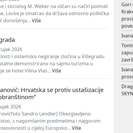
Gori 
cke i sociolog M. Weber na sličan su način poimali
Krako
e, Locke je smatrao da država odnosno politička
proc
ć donošenja...
Više
pove
Ivana
egrada
Tomi
žujak 2026
zapu
šlosti i sistemsko negiranje zločina u Višegradu
završ
utalno demonstrirano na sajmu turizma u
Ivana
 se hotel Vilina Vlas...
Više
prosv
Drag
nović: Hrvatska se protiv ustašizacije
SKYN
obranštinom”
ujak 2026
ovićfoto Sandro Lendler] Obezglavljeno
dstvo, s nagomilanim predmetima i najgorom
neovisnosti u cijeloj Europsko...
Više