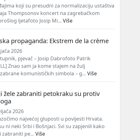
jima koji su presudni za normalizaciju ustaštva
dvaja Thompsonov koncert na zagrebačkom
ošlog ljetafoto Josip Mi...
Više
jska propaganda: Ekstrem de la crème
ljača 2026
astupnik, pjevač – Josip Dabrofoto Patrik
L] Znao sam ja kome stajem na žulj
zabrane komunističkih simbola – g...
Više
ji žele zabraniti petokraku su protiv
Boga
ljača 2026
zočimo najvećoj gluposti u povijesti Hrvata.
su ni neki Srbi i Bošnjaci. Svi su zapjenili kako
 zabraniti pe...
Više