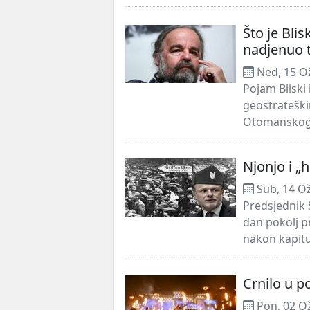
Što je Blis
nadjenuo t
Ned, 15 O
Pojam Bliski 
geostrateški
Otomanskog c
Njonjo i „
Sub, 14 O
Predsjednik 
dan pokolj pr
nakon kapitul
Crnilo u p
Pon, 02 O