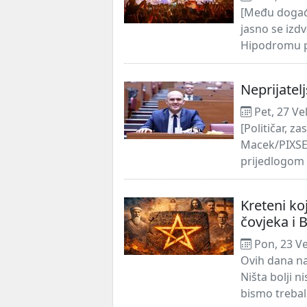
[Među događa
jasno se iz
Hipodromu pr
Neprijatel
Pet, 27 Ve
[Političar, z
Macek/PIXSEL
prijedlogom 
Kreteni ko
čovjeka i 
Pon, 23 Ve
Ovih dana na
Ništa bolji ni
bismo trebali