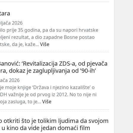
tara
ljača 2026
ilo prije 35 godina, pa da su napori hrvatske
eljeni rezultat, a dio zapadne Bosne postao
tske, da je, kaže...
Više
anović: ‘Revitalizacija ZDS-a, od pjevača
a, dokaz je zaglupljivanja od ’90-ih’
jača 2026
e moje knjige ‘Država i njezino kazalište’ o
DH važnije je od prvog iz 2012. No to nije ni
ja zasluga, to je...
Više
otkriti što je tolikim ljudima da svojom
 u kino da vide jedan domaći film