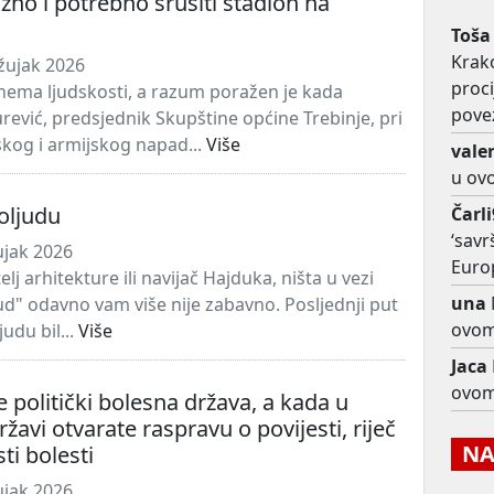
ažno i potrebno srušiti stadion na
Toša
Krako
žujak 2026
proc
ema ljudskosti, a razum poražen je kada
pove
rević, predsjednik Skupštine općine Trebinje, pri
kog i armijskog napad...
Više
vale
u ov
oljudu
Čarl
‘savr
ujak 2026
Euro
elj arhitekture ili navijač Hajduka, ništa u vezi
una
jud" odavno vam više nije zabavno. Posljednji put
ovom
judu bil...
Više
Jaca
ovom
e politički bolesna država, a kada u
žavi otvarate raspravu o povijesti, riječ
NAJ
sti bolesti
ujak 2026