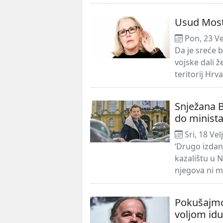
Usud Mos
Pon, 23 Ve
Da je sreće b
vojske dali ž
teritorij Hrva
Snježana B
do ministar
Sri, 18 Vel
‘Drugo izdanj
kazalištu u N
njegova ni mo
Pokušajmo 
voljom idu