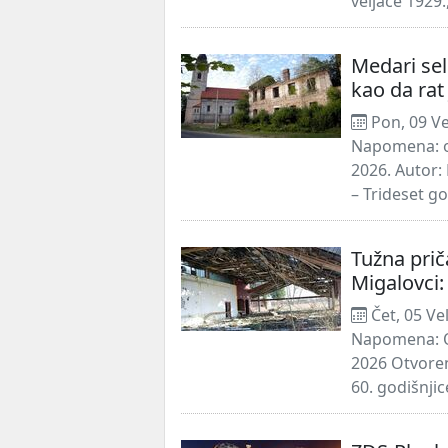
veljače 1929.
Medari sel
kao da rat 
Pon, 09 Ve
Napomena: o
2026. Autor
– Trideset g
Tužna prič
Migalovci
Čet, 05 Ve
Napomena: O
2026 Otvoren
60. godišnjic