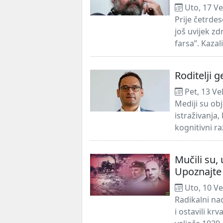
Uto, 17 Ve
Prije četrde
još uvijek zd
farsa”. Kazal
Roditelji 
Pet, 13 Ve
Mediji su ob
istraživanja,
kognitivni ra
Mučili su, 
Upoznajte 
Uto, 10 Ve
Radikalni na
i ostavili kr