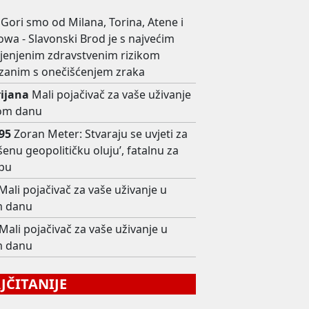
Gori smo od Milana, Torina, Atene i
wa - Slavonski Brod je s najvećim
ijenjenim zdravstvenim rizikom
zanim s onečišćenjem zraka
rijana
Mali pojačivač za vaše uživanje
om danu
i95
Zoran Meter: Stvaraju se uvjeti za
šenu geopolitičku oluju’, fatalnu za
pu
Mali pojačivač za vaše uživanje u
 danu
Mali pojačivač za vaše uživanje u
 danu
ČITANIJE