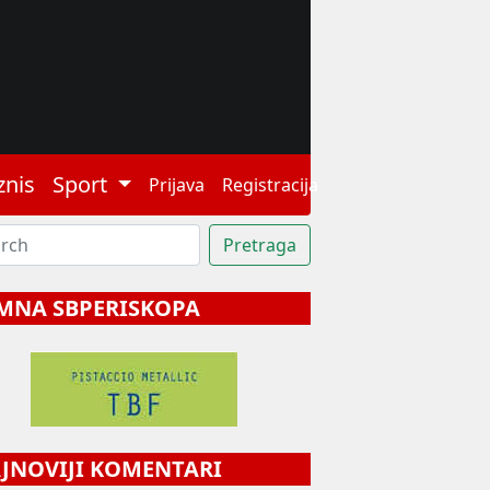
znis
Sport
Prijava
Registracija
MNA SBPERISKOPA
NOVIJI KOMENTARI