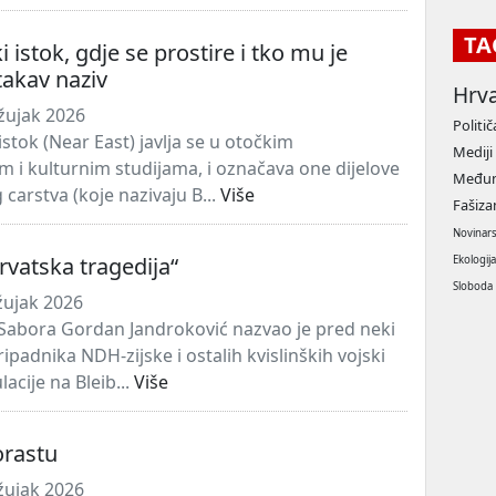
TA
ki istok, gdje se prostire i tko mu je
akav naziv
Hrv
žujak 2026
Politič
istok (Near East) javlja se u otočkim
Mediji
m i kulturnim studijama, i označava one dijelove
Međun
arstva (koje nazivaju B...
Više
Fašiz
Novinar
hrvatska tragedija“
Ekologij
Sloboda
žujak 2026
Sabora Gordan Jandroković nazvao je pred neki
ipadnika NDH-zijske i ostalih kvislinških vojski
acije na Bleib...
Više
orastu
žujak 2026