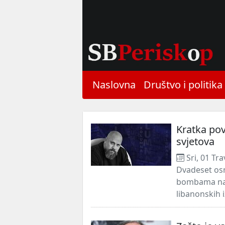
Naslovna
Društvo i politika
Kratka pov
svjetova
Sri, 01 Tr
Dvadeset osm
bombama na B
libanonskih i