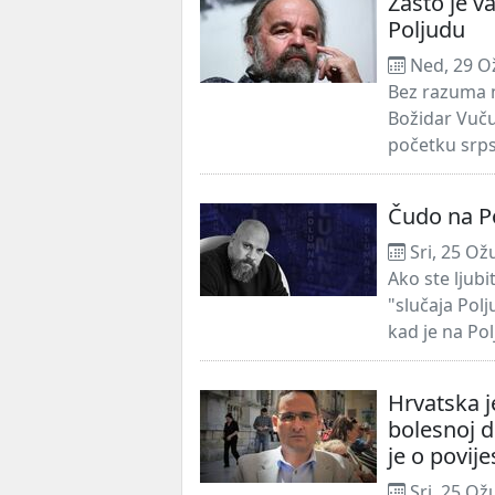
Zašto je v
Poljudu
Ned, 29 O
Bez razuma n
Božidar Vuču
početku srps
Čudo na P
Sri, 25 Ož
Ako ste ljubit
"slučaja Pol
kad je na Pol
Hrvatska j
bolesnoj dr
je o povije
Sri, 25 Ož