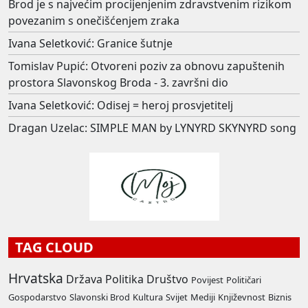
Brod je s najvećim procijenjenim zdravstvenim rizikom
povezanim s onečišćenjem zraka
Ivana Seletković: Granice šutnje
Tomislav Pupić: Otvoreni poziv za obnovu zapuštenih
prostora Slavonskog Broda - 3. završni dio
Ivana Seletković: Odisej = heroj prosvjetitelj
Dragan Uzelac: SIMPLE MAN by LYNYRD SKYNYRD song
TAG CLOUD
Hrvatska
Država
Politika
Društvo
Povijest
Političari
Gospodarstvo
Slavonski Brod
Kultura
Svijet
Mediji
Književnost
Biznis