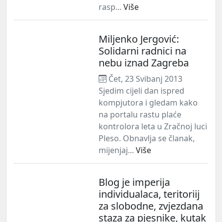
rasp...
Više
Miljenko Jergović:
Solidarni radnici na
nebu iznad Zagreba
Čet, 23 Svibanj 2013
Sjedim cijeli dan ispred
kompjutora i gledam kako
na portalu rastu plaće
kontrolora leta u Zračnoj luci
Pleso. Obnavlja se članak,
mijenjaj...
Više
Blog je imperija
individualaca, teritoriij
za slobodne, zvjezdana
staza za pjesnike, kutak