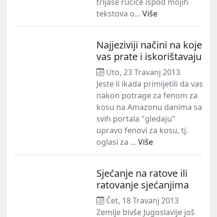
trljaše ručice ispod mojih
tekstova o...
Više
Najjeziviji načini na koje
vas prate i iskorištavaju
Uto, 23 Travanj 2013
Jeste li ikada primijetili da vas
nakon potrage za fenom za
kosu na Amazonu danima sa
svih portala "gledaju"
upravo fenovi za kosu, tj.
oglasi za ...
Više
Sjećanje na ratove ili
ratovanje sjećanjima
Čet, 18 Travanj 2013
Zemlje bivše Jugoslavije još