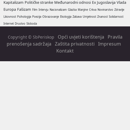
Kapitalizam
Političke stranke
Međunarodni odnosi
Ex Jugoslavija
Vlada
Europa
Fašizam
Film
Intervju
Nacionalizam
Glazba
Manjine
Crkva
Novinarstvo
Zdravlje
Likovnost
Psihologija
Poezija
Obrazovanje
Ekologija
Zabava
Umjetnost
Znanost
Solidarnost
Internet
Drustvo
Sloboda
Opći uvjeti korištenja
Pravila
Copyright © SbPeriskop
prenošenja sadržaja
Zaštita privatnosti
Impresum
Kontakt