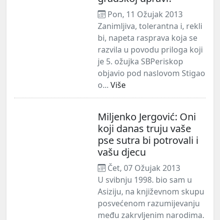
Pon, 11 Ožujak 2013
Zanimljiva, tolerantna i, rekli
bi, napeta rasprava koja se
razvila u povodu priloga koji
je 5. ožujka SBPeriskop
objavio pod naslovom Stigao
o...
Više
Miljenko Jergović: Oni
koji danas truju vaše
pse sutra bi potrovali i
vašu djecu
Čet, 07 Ožujak 2013
U svibnju 1998. bio sam u
Asiziju, na književnom skupu
posvećenom razumijevanju
među zakrvljenim narodima.