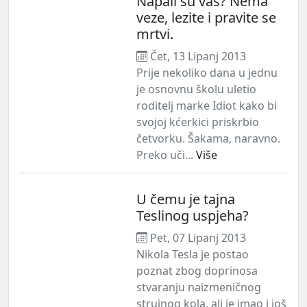
Napali su vas? Nema
veze, lezite i pravite se
mrtvi.
Čet, 13 Lipanj 2013
Prije nekoliko dana u jednu
je osnovnu školu uletio
roditelj marke Idiot kako bi
svojoj kćerkici priskrbio
četvorku. Šakama, naravno.
Preko uči...
Više
U čemu je tajna
Teslinog uspjeha?
Pet, 07 Lipanj 2013
Nikola Tesla je postao
poznat zbog doprinosa
stvaranju naizmeničnog
strujnog kola, ali je imao i još