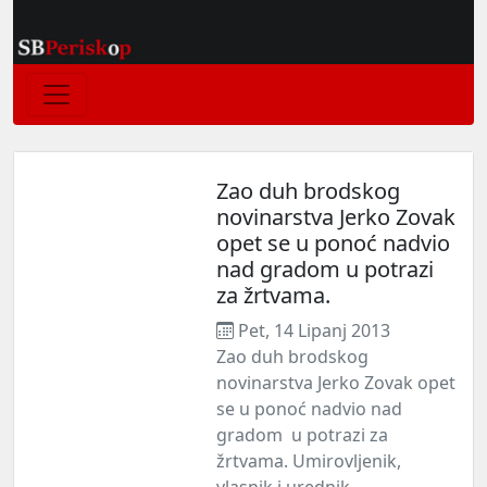
Zao duh brodskog
novinarstva Jerko Zovak
opet se u ponoć nadvio
nad gradom u potrazi
za žrtvama.
Pet, 14 Lipanj 2013
Zao duh brodskog
novinarstva Jerko Zovak opet
se u ponoć nadvio nad
gradom u potrazi za
žrtvama. Umirovljenik,
vlasnik i urednik