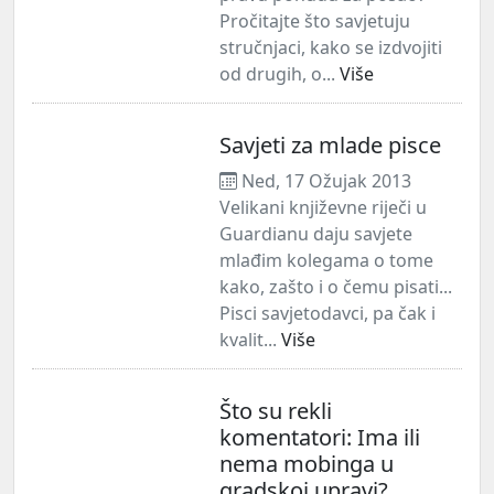
Pročitajte što savjetuju
stručnjaci, kako se izdvojiti
od drugih, o...
Više
Savjeti za mlade pisce
Ned, 17 Ožujak 2013
Velikani književne riječi u
Guardianu daju savjete
mlađim kolegama o tome
kako, zašto i o čemu pisati...
Pisci savjetodavci, pa čak i
kvalit...
Više
Što su rekli
komentatori: Ima ili
nema mobinga u
gradskoj upravi?