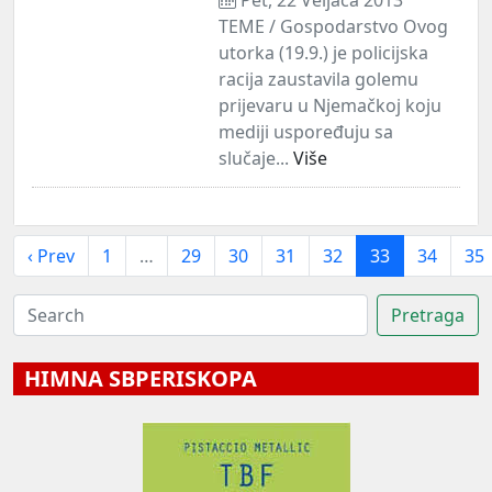
TEME / Gospodarstvo Ovog
utorka (19.9.) je policijska
racija zaustavila golemu
prijevaru u Njemačkoj koju
mediji uspoređuju sa
slučaje...
Više
‹ Prev
1
…
29
30
31
32
33
34
35
HIMNA SBPERISKOPA