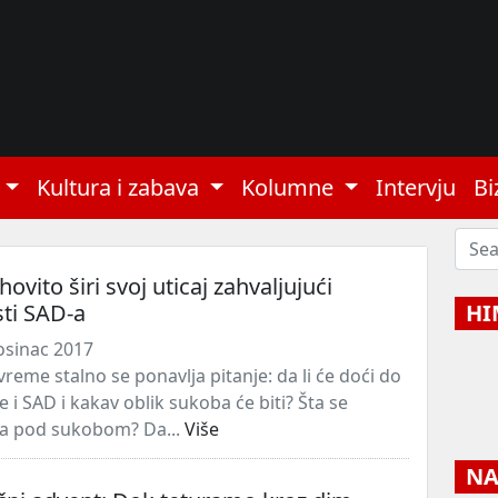
Kultura i zabava
Kolumne
Intervju
Bi
hovito širi svoj uticaj zahvaljujući
ti SAD-a
HI
osinac 2017
reme stalno se ponavlja pitanje: da li će doći do
 i SAD i kakav oblik sukoba će biti? Šta se
 pod sukobom? Da...
Više
NAJ