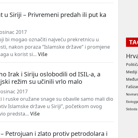
t u Siriji – Privremeni predah ili put ka
osinac 2017
 koji bi mogao označiti najveću prekretnicu u
TA
jesti, nakon poraza “Islamske države” i promjene
ga u korist si...
Više
Hrv
Politič
Mediji
 Irak i Siriju oslobodili od ISIL-a, a
Međun
rijski režim su učinili vrlo malo
Fašiz
rosinac 2017
Novinar
sti i ruske oružane snage su obavile samo mali dio
Ekologij
otiv Islamske države u Siriji”, početkom ovog
Sloboda
avio predsta...
Više
– Petrojuan i zlato protiv petrodolara i