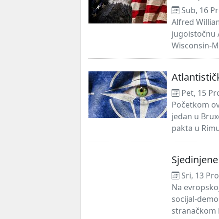
Sub, 16 Pr
Alfred Willi
jugoistočnu A
Wisconsin-Ma
Atlantistič
Pet, 15 Pr
Početkom ov
jedan u Bruxe
pakta u Rimu 6
Sjedinjene
Sri, 13 Pr
Na evropskoj
socijal-demo
stranačkom k