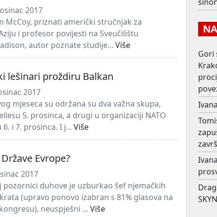
sino
osinac 2017
am McCoy, priznati američki stručnjak za
NAJ
ziju i profesor povijesti na Sveučilištu
dison, autor poznate studije...
Više
Gori 
Krako
ki lešinari proždiru Balkan
proc
pove
osinac 2017
og mjeseca su održana su dva važna skupa,
Ivana
llesu 5. prosinca, a drugi u organizaciji NATO
Tomi
. i 7. prosinca. I j...
Više
zapu
završ
 Države Evrope?
Ivana
prosv
osinac 2017
 pozornici duhove je uzburkao šef njemačkih
Drag
krata (upravo ponovo izabran s 81% glasova na
SKYN
ongresu), neuspješni ...
Više