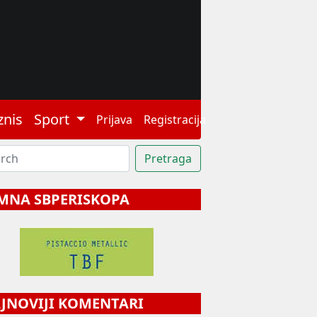
znis
Sport
Prijava
Registracija
MNA SBPERISKOPA
NOVIJI KOMENTARI