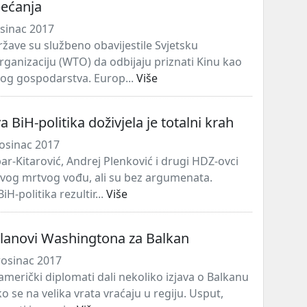
bećanja
osinac 2017
ržave su službeno obavijestile Svjetsku
rganizaciju (WTO) da odbijaju priznati Kinu kao
nog gospodarstva. Europ...
Više
BiH-politika doživjela je totalni krah
osinac 2017
ar-Kitarović, Andrej Plenković i drugi HDZ-ovci
vog mrtvog vođu, ali su bez argumenata.
-politika rezultir...
Više
planovi Washingtona za Balkan
rosinac 2017
merički diplomati dali nekoliko izjava o Balkanu
ako se na velika vrata vraćaju u regiju. Usput,