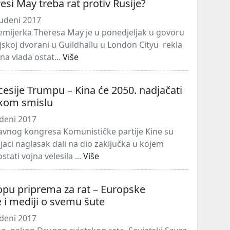
esi May treba rat protiv Rusije?
udeni 2017
emijerka Theresa May je u ponedjeljak u govoru
jskoj dvorani u Guildhallu u London Cityu rekla
na vlada ostat...
Više
esije Trumpu – Kina će 2050. nadjačati
kom smislu
udeni 2017
vnog kongresa Komunističke partije Kine su
jaci naglasak dali na dio zaključka u kojem
stati vojna velesila ...
Više
pu priprema za rat – Europske
e i mediji o svemu šute
udeni 2017