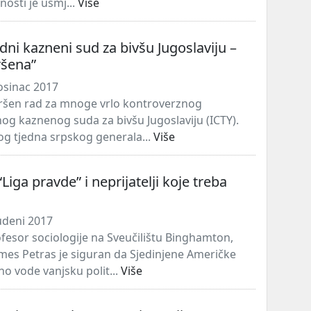
nosti je usmj...
Više
i kazneni sud za bivšu Jugoslaviju –
ršena”
osinac 2017
ršen rad za mnoge vrlo kontroverznog
 kaznenog suda za bivšu Jugoslaviju (ICTY).
log tjedna srpskog generala...
Više
Liga pravde” i neprijatelji koje treba
udeni 2017
fesor sociologije na Sveučilištu Binghamton,
mes Petras je siguran da Sjedinjene Američke
no vode vanjsku polit...
Više