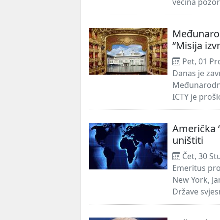
većina pozor
Međunarodn
“Misija izv
Pet, 01 Pr
Danas je zav
Međunarodnog
ICTY je proš
Američka “
uništiti
Čet, 30 St
Emeritus pro
New York, Ja
Države svjes