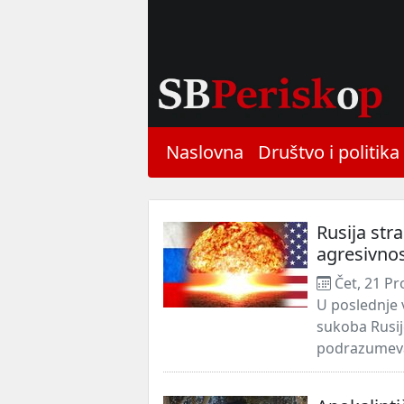
Naslovna
Društvo i politika
Rusija stra
agresivnos
Čet, 21 Pr
U poslednje v
sukoba Rusije
podrazumeva