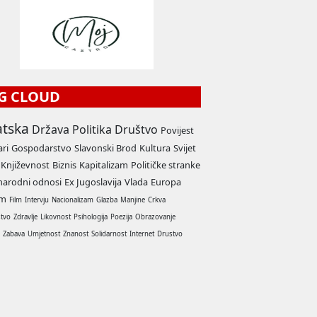
G CLOUD
atska
Država
Politika
Društvo
Povijest
ari
Gospodarstvo
Slavonski Brod
Kultura
Svijet
Književnost
Biznis
Kapitalizam
Političke stranke
arodni odnosi
Ex Jugoslavija
Vlada
Europa
am
Film
Intervju
Nacionalizam
Glazba
Manjine
Crkva
stvo
Zdravlje
Likovnost
Psihologija
Poezija
Obrazovanje
a
Zabava
Umjetnost
Znanost
Solidarnost
Internet
Drustvo