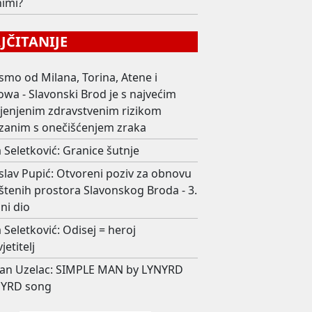
nimi?
ČITANIJE
smo od Milana, Torina, Atene i
wa - Slavonski Brod je s najvećim
ijenjenim zdravstvenim rizikom
zanim s onečišćenjem zraka
 Seletković: Granice šutnje
slav Pupić: Otvoreni poziv za obnovu
štenih prostora Slavonskog Broda - 3.
ni dio
 Seletković: Odisej = heroj
jetitelj
an Uzelac: SIMPLE MAN by LYNYRD
YRD song