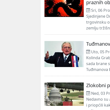
praznih o
Sri, 06 Pr
Sjedinjene D
trgovinsku o
zemlju tržiš
Tuđmanova 
Uto, 05 Pr
Kolinda Grab
sada brane s
Tuđmanova BiH
Zlokobni 
Ned, 03 P
Nedavno su a
i priopćili k