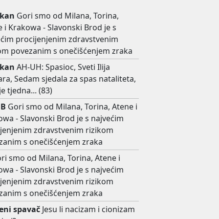
škan
Gori smo od Milana, Torina,
 i Krakowa - Slavonski Brod je s
ećim procijenjenim zdravstvenim
kom povezanim s onečišćenjem zraka
škan
AH-UH: Spasioc, Sveti Ilija
a, Sedam sjedala za spas nataliteta,
je tjedna... (83)
 B
Gori smo od Milana, Torina, Atene i
wa - Slavonski Brod je s najvećim
ijenjenim zdravstvenim rizikom
zanim s onečišćenjem zraka
ri smo od Milana, Torina, Atene i
wa - Slavonski Brod je s najvećim
ijenjenim zdravstvenim rizikom
zanim s onečišćenjem zraka
ni spavač
Jesu li nacizam i cionizam