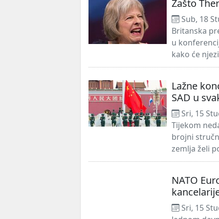
Zašto Ther
Sub, 18 St
Britanska pr
u konferenci
kako će njezi
Lažne konc
SAD u sva
Sri, 15 St
Tijekom neda
brojni stručn
zemlja želi po
NATO Euro
kancelarij
Sri, 15 St