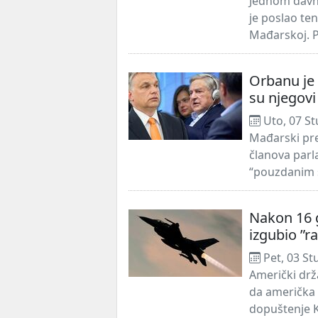
Jednom davno
je poslao te
Mađarskoj. P
Orbanu je 
su njegovi
Uto, 07 St
Mađarski pre
članova par
“pouzdanim s
Nakon 16 
izgubio ”r
Pet, 03 St
Američki drža
da američka 
dopuštenje K