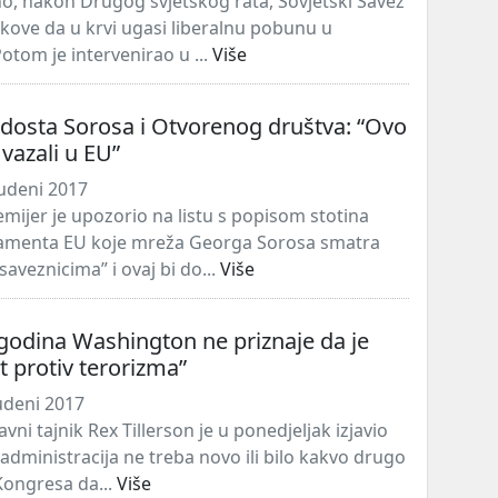
, nakon Drugog svjetskog rata, Sovjetski Savez
nkove da u krvi ugasi liberalnu pobunu u
otom je intervenirao u ...
Više
dosta Sorosa i Otvorenog društva: “Ovo
 vazali u EU”
udeni 2017
mijer je upozorio na listu s popisom stotina
lamenta EU koje mreža Georga Sorosa smatra
aveznicima” i ovaj bi do...
Više
godina Washington ne priznaje da je
at protiv terorizma”
udeni 2017
vni tajnik Rex Tillerson je u ponedjeljak izjavio
administracija ne treba novo ili bilo kakvo drugo
ongresa da...
Više