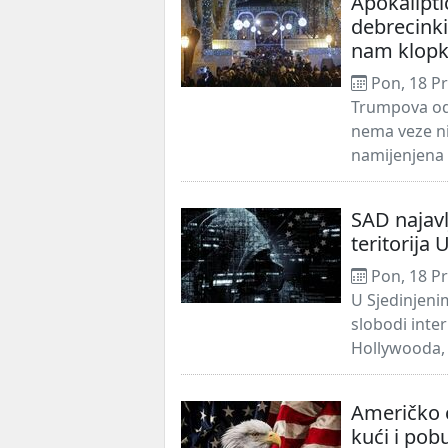
Apokalipti
debrecinki
nam klop
Pon, 18 Pr
Trumpova odl
nema veze n
namijenjena 
SAD najavlj
teritorija 
Pon, 18 Pr
U Sjedinjen
slobodi inte
Hollywooda, j
Američko c
kući i po