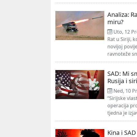
Analiza: Ra
miru?
Uto, 12 Pr
Rat u Siriji,
novijoj povi
ravnoteže sna
SAD: Mi smo
Rusija i si
Ned, 10 P
“Sirijske vla
operacija pr
tjedna je izj
Kina i SAD 