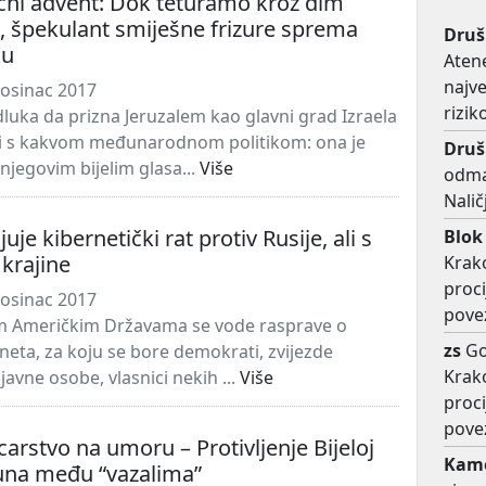
čni advent: Dok teturamo kroz dim
, špekulant smiješne frizure sprema
Dru
ku
Atene
najv
osinac 2017
rizi
uka da prizna Jeruzalem kao glavni grad Izraela
i s kakvom međunarodnom politikom: ona je
Dru
njegovim bijelim glasa...
Više
odmar
Nalič
uje kibernetički rat protiv Rusije, ali s
Blok
Ukrajine
Krako
proc
osinac 2017
pove
im Američkim Državama se vode rasprave o
zs
Go
rneta, za koju se bore demokrati, zvijezde
Krako
avne osobe, vlasnici nekih ...
Više
proc
pove
arstvo na umoru – Protivljenje Bijeloj
Kame
buna među “vazalima”