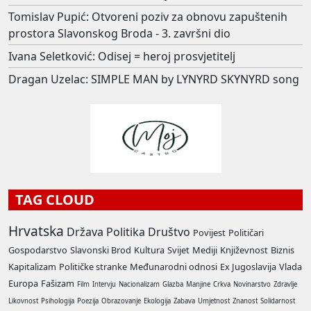
Tomislav Pupić: Otvoreni poziv za obnovu zapuštenih
prostora Slavonskog Broda - 3. završni dio
Ivana Seletković: Odisej = heroj prosvjetitelj
Dragan Uzelac: SIMPLE MAN by LYNYRD SKYNYRD song
TAG CLOUD
Hrvatska
Država
Politika
Društvo
Povijest
Političari
Gospodarstvo
Slavonski Brod
Kultura
Svijet
Mediji
Književnost
Biznis
Kapitalizam
Političke stranke
Međunarodni odnosi
Ex Jugoslavija
Vlada
Europa
Fašizam
Film
Intervju
Nacionalizam
Glazba
Manjine
Crkva
Novinarstvo
Zdravlje
Likovnost
Psihologija
Poezija
Obrazovanje
Ekologija
Zabava
Umjetnost
Znanost
Solidarnost