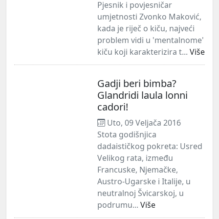
Pjesnik i povjesničar
umjetnosti Zvonko Maković,
kada je riječ o kiču, najveći
problem vidi u 'mentalnome'
kiču koji karakterizira t...
Više
Gadji beri bimba?
Glandridi laula lonni
cadori!
Uto, 09 Veljača 2016
Stota godišnjica
dadaističkog pokreta: Usred
Velikog rata, između
Francuske, Njemačke,
Austro-Ugarske i Italije, u
neutralnoj Švicarskoj, u
podrumu...
Više