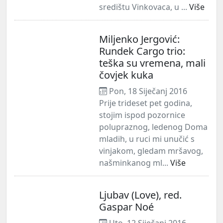
središtu Vinkovaca, u ...
Više
Miljenko Jergović:
Rundek Cargo trio:
teška su vremena, mali
čovjek kuka
Pon, 18 Siječanj 2016
Prije trideset pet godina,
stojim ispod pozornice
polupraznog, ledenog Doma
mladih, u ruci mi unučić s
vinjakom, gledam mršavog,
našminkanog ml...
Više
Ljubav (Love), red.
Gaspar Noé
Uto, 12 Siječanj 2016