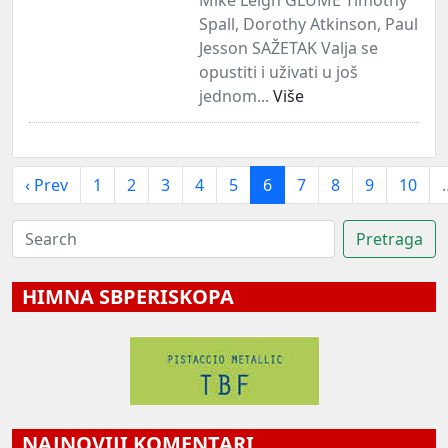
Spall, Dorothy Atkinson, Paul
Jesson SAŽETAK Valja se
opustiti i uživati u još
jednom...
Više
‹ Prev
1
2
3
4
5
6
7
8
9
10
HIMNA SBPERISKOPA
NAJNOVIJI KOMENTARI