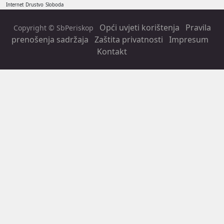
Internet
Drustvo
Sloboda
Opći uvjeti korištenja
Pravila
Copyright © SbPeriskop
prenošenja sadržaja
Zaštita privatnosti
Impresum
Kontakt