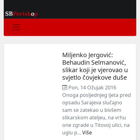
Miljenko Jergović:
Behaudin Selmanović,
slikar koji je vjerovao u
svjetlo čovjekove duše
Pon, 14 Ožujak 2016
Onoga posljednjeg ljeta pred
opsadu Sarajeva slučajno
sam se zatekao u bivšem
slikarskom ateljeu, na vrhu
one zgrade u Titovoj ulici, na
uglu p...
Više