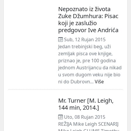
Nepoznato iz života
Zuke Džumhura: Pisac
koji je zaslužio
predgovor Ive Andrića
Sub, 12 Rujan 2015
Jedan trebinjski beg, uži
zemljak pisca ove knjige,
priznao je, pre 100 godina
jednom Austrijancu da nikad
u svom dugom veku nije bio
ni do Dubrovn...
Više
Mr. Turner [M. Leigh,
144 min, 2014.]
Uto, 08 Rujan 2015
REŽIJA Mike Leigh SCENARIJ
Mike Leigh GLUME Timothy