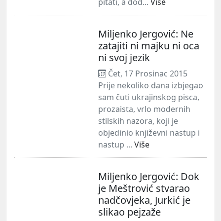
pitati, a dod...
Više
Miljenko Jergović: Ne
zatajiti ni majku ni oca
ni svoj jezik
Čet, 17 Prosinac 2015
Prije nekoliko dana izbjegao
sam čuti ukrajinskog pisca,
prozaista, vrlo modernih
stilskih nazora, koji je
objedinio književni nastup i
nastup ...
Više
Miljenko Jergović: Dok
je Meštrović stvarao
nadčovjeka, Jurkić je
slikao pejzaže