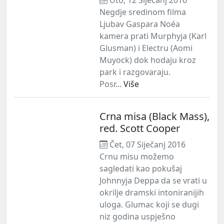
Negdje sredinom filma
Ljubav Gaspara Noéa
kamera prati Murphyja (Karl
Glusman) i Electru (Aomi
Muyock) dok hodaju kroz
park i razgovaraju.
Posr...
Više
Crna misa (Black Mass),
red. Scott Cooper
Čet, 07 Siječanj 2016
Crnu misu možemo
sagledati kao pokušaj
Johnnyja Deppa da se vrati u
okrilje dramski intoniranijih
uloga. Glumac koji se dugi
niz godina uspješno