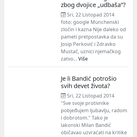
zbog dvojice „udbaša“?
Sri, 22 Listopad 2014
foto: google Münchenski
zločin i kazna Nije daleko od
pameti pretpostavka da su
Josip Perković i Zdravko
Mustač, uznici njemačkog
zatvo...
Više
Je li Bandić potrošio
svih devet života?
Sri, 22 Listopad 2014
"Sve svoje protivnike
pobjeđujem ljubavlju, radom
i dobrotom." Tako je
lakonski Milan Bandić
običavao uzvraćati na kritike