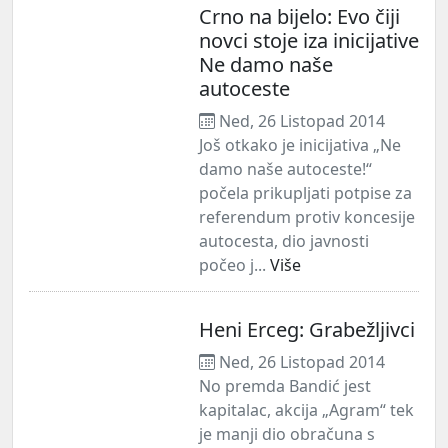
Crno na bijelo: Evo čiji
novci stoje iza inicijative
Ne damo naše
autoceste
Ned, 26 Listopad 2014
Još otkako je inicijativa „Ne
damo naše autoceste!“
počela prikupljati potpise za
referendum protiv koncesije
autocesta, dio javnosti
počeo j...
Više
Heni Erceg: Grabežljivci
Ned, 26 Listopad 2014
No premda Bandić jest
kapitalac, akcija „Agram“ tek
je manji dio obračuna s