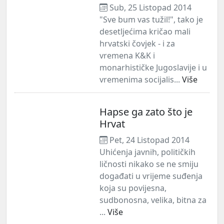
Sub, 25 Listopad 2014
"Sve bum vas tužil!", tako je
desetljećima kričao mali
hrvatski čovjek - i za
vremena K&K i
monarhističke Jugoslavije i u
vremenima socijalis...
Više
Hapse ga zato što je
Hrvat
Pet, 24 Listopad 2014
Uhićenja javnih, političkih
ličnosti nikako se ne smiju
događati u vrijeme suđenja
koja su povijesna,
sudbonosna, velika, bitna za
...
Više