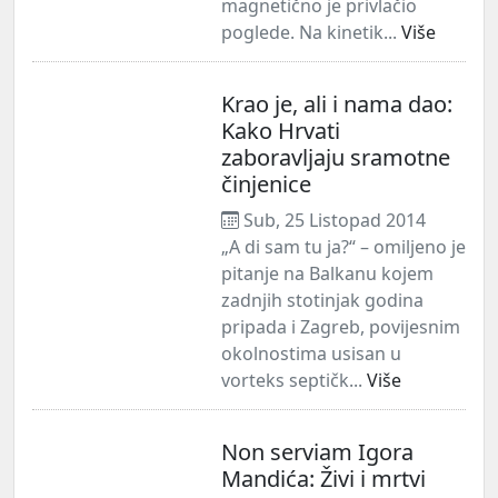
magnetično je privlačio
poglede. Na kinetik...
Više
Krao je, ali i nama dao:
Kako Hrvati
zaboravljaju sramotne
činjenice
Sub, 25 Listopad 2014
„A di sam tu ja?“ – omiljeno je
pitanje na Balkanu kojem
zadnjih stotinjak godina
pripada i Zagreb, povijesnim
okolnostima usisan u
vorteks septičk...
Više
Non serviam Igora
Mandića: Živi i mrtvi