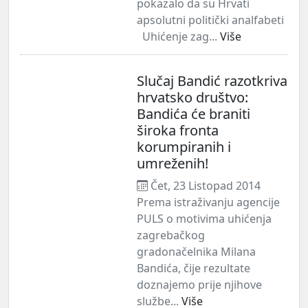
pokazalo da su Hrvati
apsolutni politički analfabeti
Uhićenje zag...
Više
Slučaj Bandić razotkriva
hrvatsko društvo:
Bandića će braniti
široka fronta
korumpiranih i
umreženih!
Čet, 23 Listopad 2014
Prema istraživanju agencije
PULS o motivima uhićenja
zagrebačkog
gradonačelnika Milana
Bandića, čije rezultate
doznajemo prije njihove
službe...
Više