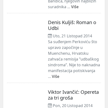
Bandića, njegovih najbližih
suradnika ...
Više
Denis Kuljiš: Roman o
Udbi
Uto, 21 Listopad 2014
Sa suđenjem Perkoviću što
upravo započinje u
Muenchenu, Hrvatsku
zahvaća remisija ”udbaškog
sindroma”. Nije to naknadna
manifestacija potiskivanja
...
Više
Viktor Ivančić: Opereta
za tri groša
Pon, 20 Listopad 2014