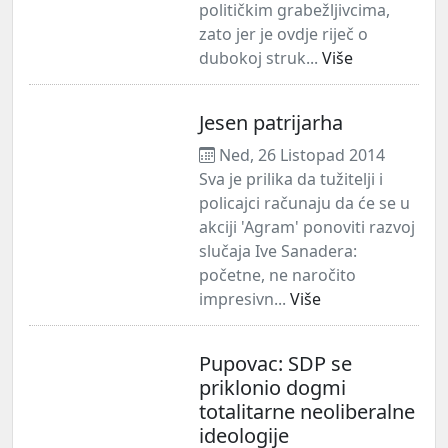
političkim grabežljivcima,
zato jer je ovdje riječ o
dubokoj struk...
Više
Jesen patrijarha
Ned, 26 Listopad 2014
Sva je prilika da tužitelji i
policajci računaju da će se u
akciji 'Agram' ponoviti razvoj
slučaja Ive Sanadera:
početne, ne naročito
impresivn...
Više
Pupovac: SDP se
priklonio dogmi
totalitarne neoliberalne
ideologije