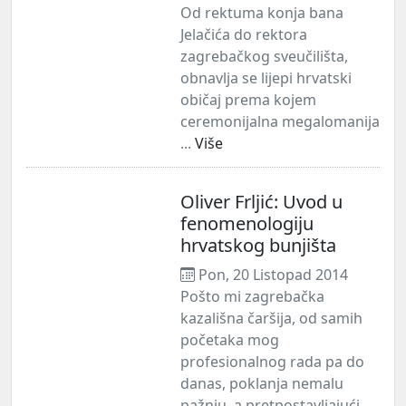
Od rektuma konja bana
Jelačića do rektora
zagrebačkog sveučilišta,
obnavlja se lijepi hrvatski
običaj prema kojem
ceremonijalna megalomanija
...
Više
Oliver Frljić: Uvod u
fenomenologiju
hrvatskog bunjišta
Pon, 20 Listopad 2014
Pošto mi zagrebačka
kazališna čaršija, od samih
početaka mog
profesionalnog rada pa do
danas, poklanja nemalu
pažnju, a pretpostavljajući