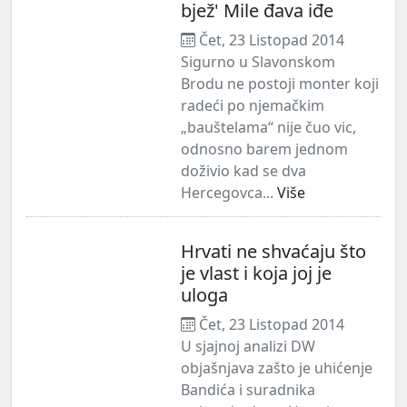
bjež' Mile đava iđe
Čet, 23 Listopad 2014
Sigurno u Slavonskom
Brodu ne postoji monter koji
radeći po njemačkim
„bauštelama“ nije čuo vic,
odnosno barem jednom
doživio kad se dva
Hercegovca...
Više
Hrvati ne shvaćaju što
je vlast i koja joj je
uloga
Čet, 23 Listopad 2014
U sjajnoj analizi DW
objašnjava zašto je uhićenje
Bandića i suradnika