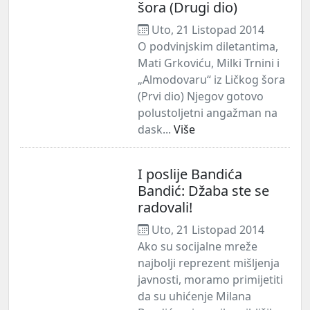
šora (Drugi dio)
Uto, 21 Listopad 2014
O podvinjskim diletantima,
Mati Grkoviću, Milki Trnini i
„Almodovaru“ iz Ličkog šora
(Prvi dio) Njegov gotovo
polustoljetni angažman na
dask...
Više
I poslije Bandića
Bandić: Džaba ste se
radovali!
Uto, 21 Listopad 2014
Ako su socijalne mreže
najbolji reprezent mišljenja
javnosti, moramo primijetiti
da su uhićenje Milana