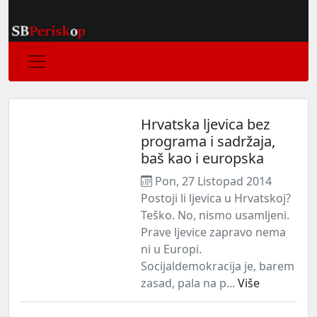
Hrvatska ljevica bez
programa i sadržaja,
baš kao i europska
Pon, 27 Listopad 2014
Postoji li ljevica u Hrvatskoj?
Teško. No, nismo usamljeni.
Prave ljevice zapravo nema
ni u Europi.
Socijaldemokracija je, barem
zasad, pala na p...
Više