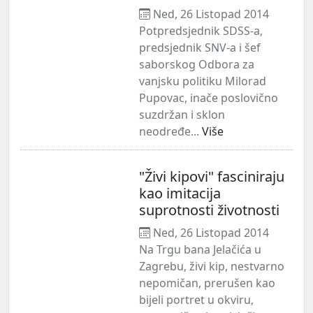
Ned, 26 Listopad 2014
Potpredsjednik SDSS-a,
predsjednik SNV-a i šef
saborskog Odbora za
vanjsku politiku Milorad
Pupovac, inače poslovično
suzdržan i sklon
neodređe...
Više
"Živi kipovi" fasciniraju
kao imitacija
suprotnosti životnosti
Ned, 26 Listopad 2014
Na Trgu bana Jelačića u
Zagrebu, živi kip, nestvarno
nepomičan, prerušen kao
bijeli portret u okviru,