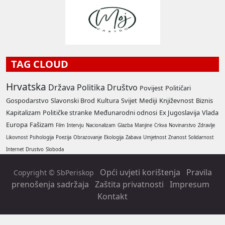
TAG CLOUD
Hrvatska
Država
Politika
Društvo
Povijest
Političari
Gospodarstvo
Slavonski Brod
Kultura
Svijet
Mediji
Književnost
Biznis
Kapitalizam
Političke stranke
Međunarodni odnosi
Ex Jugoslavija
Vlada
Europa
Fašizam
Film
Intervju
Nacionalizam
Glazba
Manjine
Crkva
Novinarstvo
Zdravlje
Likovnost
Psihologija
Poezija
Obrazovanje
Ekologija
Zabava
Umjetnost
Znanost
Solidarnost
Internet
Drustvo
Sloboda
Opći uvjeti korištenja
Pravila
Copyright © SbPeriskop
prenošenja sadržaja
Zaštita privatnosti
Impresum
Kontakt