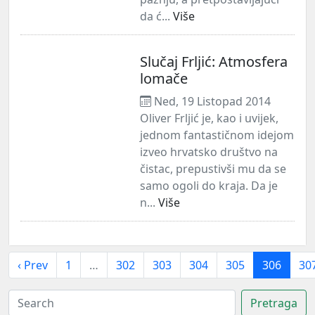
da ć...
Više
Slučaj Frljić: Atmosfera
lomače
Ned, 19 Listopad 2014
Oliver Frljić je, kao i uvijek,
jednom fantastičnom idejom
izveo hrvatsko društvo na
čistac, prepustivši mu da se
samo ogoli do kraja. Da je
n...
Više
‹ Prev
1
…
302
303
304
305
306
30