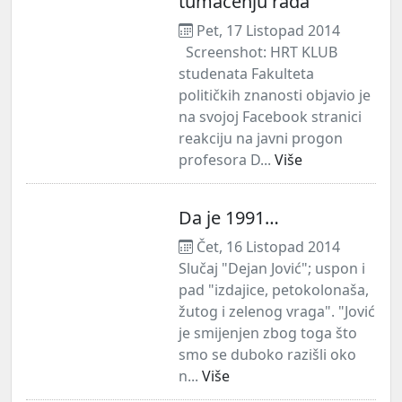
tumačenju rada"
Pet, 17 Listopad 2014
Screenshot: HRT KLUB
studenata Fakulteta
političkih znanosti objavio je
na svojoj Facebook stranici
reakciju na javni progon
profesora D...
Više
Da je 1991…
Čet, 16 Listopad 2014
Slučaj "Dejan Jović"; uspon i
pad "izdajice, petokolonaša,
žutog i zelenog vraga". "Jović
je smijenjen zbog toga što
smo se duboko razišli oko
n...
Više