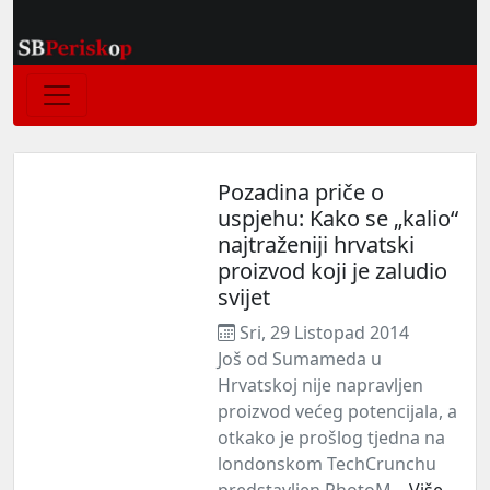
Pozadina priče o
uspjehu: Kako se „kalio“
najtraženiji hrvatski
proizvod koji je zaludio
svijet
Sri, 29 Listopad 2014
Još od Sumameda u
Hrvatskoj nije napravljen
proizvod većeg potencijala, a
otkako je prošlog tjedna na
londonskom TechCrunchu
predstavljen PhotoM...
Više