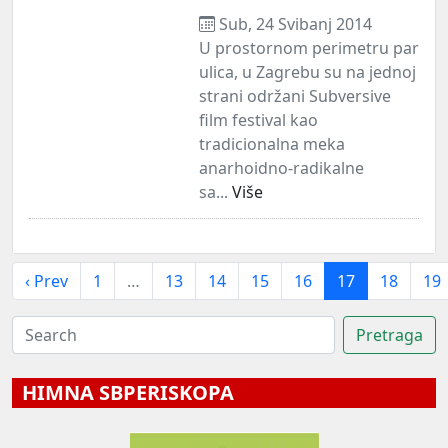
Sub, 24 Svibanj 2014
U prostornom perimetru par
ulica, u Zagrebu su na jednoj
strani održani Subversive
film festival kao
tradicionalna meka
anarhoidno-radikalne
sa...
Više
‹ Prev
1
…
13
14
15
16
17
18
19
HIMNA SBPERISKOPA