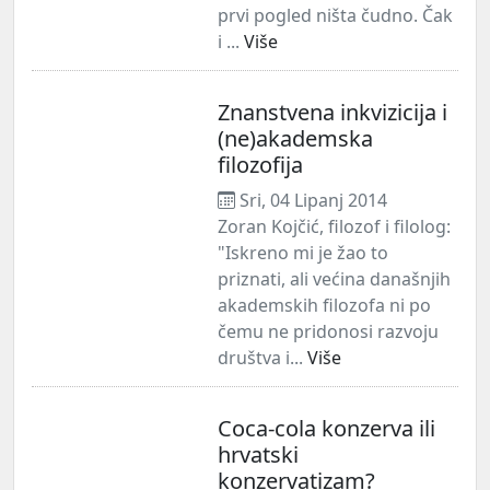
prvi pogled ništa čudno. Čak
i ...
Više
Znanstvena inkvizicija i
(ne)akademska
filozofija
Sri, 04 Lipanj 2014
Zoran Kojčić, filozof i filolog:
"Iskreno mi je žao to
priznati, ali većina današnjih
akademskih filozofa ni po
čemu ne pridonosi razvoju
društva i...
Više
Coca-cola konzerva ili
hrvatski
konzervatizam?