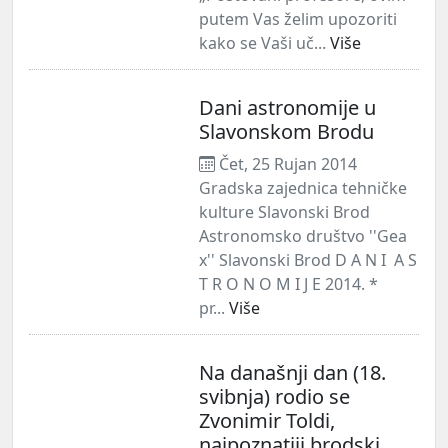
putem Vas želim upozoriti
kako se Vaši uč...
Više
Dani astronomije u
Slavonskom Brodu
Čet, 25 Rujan 2014
Gradska zajednica tehničke
kulture Slavonski Brod
Astronomsko društvo ''Gea
x'' Slavonski Brod D A N I A S
T R O N O M I J E 2014. *
pr...
Više
Na današnji dan (18.
svibnja) rodio se
Zvonimir Toldi,
najpoznatiji brodski