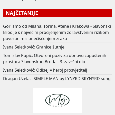
NAJČITANIJE
Gori smo od Milana, Torina, Atene i Krakowa - Slavonski
Brod je s najvećim procijenjenim zdravstvenim rizikom
povezanim s onečišćenjem zraka
Ivana Seletković: Granice šutnje
Tomislav Pupić: Otvoreni poziv za obnovu zapuštenih
prostora Slavonskog Broda - 3. završni dio
Ivana Seletković: Odisej = heroj prosvjetitelj
Dragan Uzelac: SIMPLE MAN by LYNYRD SKYNYRD song