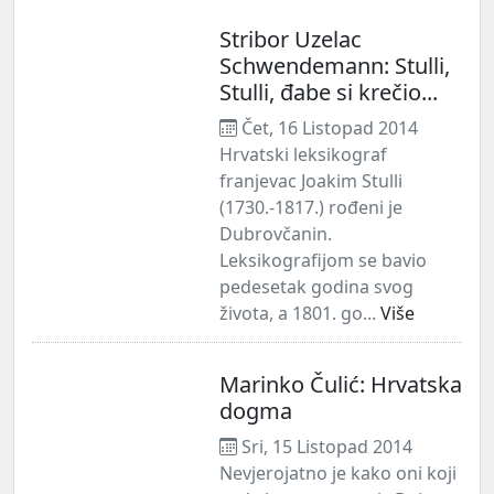
Stribor Uzelac
Schwendemann: Stulli,
Stulli, đabe si krečio...
Čet, 16 Listopad 2014
Hrvatski leksikograf
franjevac Joakim Stulli
(1730.-1817.) rođeni je
Dubrovčanin.
Leksikografijom se bavio
pedesetak godina svog
života, a 1801. go...
Više
Marinko Čulić: Hrvatska
dogma
Sri, 15 Listopad 2014
Nevjerojatno je kako oni koji