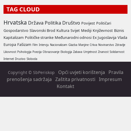
TAG CLOUD
Hrvatska
Država
Politika
Društvo
Povijest
Političari
Gospodarstvo
Slavonski Brod
Kultura
Svijet
Mediji
Književnost
Biznis
Kapitalizam
Političke stranke
Međunarodni odnosi
Ex Jugoslavija
Vlada
Europa
Fašizam
Film
Intervju
Nacionalizam
Glazba
Manjine
Crkva
Novinarstvo
Zdravlje
Likovnost
Psihologija
Poezija
Obrazovanje
Ekologija
Zabava
Umjetnost
Znanost
Solidarnost
Internet
Drustvo
Sloboda
Opći uvjeti korištenja
Pravila
Copyright © SbPeriskop
prenošenja sadržaja
Zaštita privatnosti
Impresum
Kontakt