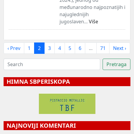
međunarodno najpoznatijih i
najuglednijih
jugoslaven...
Više
‹ Prev
1
2
3
4
5
6
…
71
Next ›
HIMNA SBPERISKOPA
NAJNOVIJI KOMENTARI