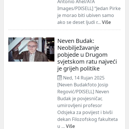
Antonio Ahel/ATA
Images/PIXSELL] “Jedan Pirke
je morao biti ubiven samo
ako se deset ljudi r...
Više
Neven Budak:
Neobilježavanje
pobjede u Drugom
svjetskom ratu najveći
je grijeh politike
Ned, 14 Rujan 2025
[Neven Budakfoto Josip
Regović/PIXSELL] Neven
Budak je povjesničar,
umirovljeni profesor
Odsjeka za povijest i bivši
dekan Filozofskog fakulteta
u ...
Više