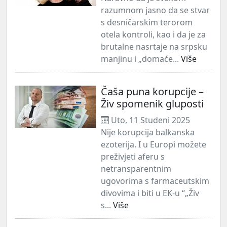
razumnom jasno da se stvar
s desničarskim terorom
otela kontroli, kao i da je za
brutalne nasrtaje na srpsku
manjinu i „domaće...
Više
Čaša puna korupcije –
Živ spomenik gluposti
Uto, 11 Studeni 2025
Nije korupcija balkanska
ezoterija. I u Europi možete
preživjeti aferu s
netransparentnim
ugovorima s farmaceutskim
divovima i biti u EK-u “„Živ
s...
Više