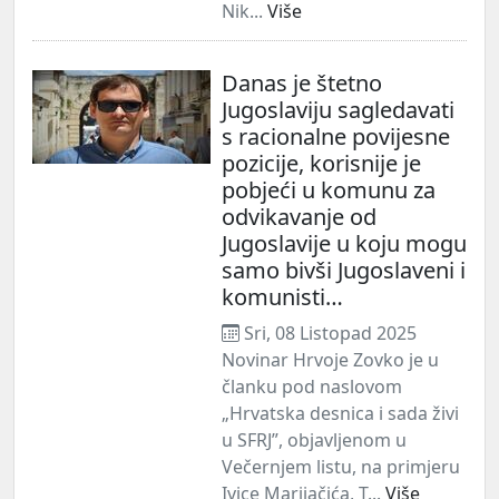
Nik...
Više
Danas je štetno
Jugoslaviju sagledavati
s racionalne povijesne
pozicije, korisnije je
pobjeći u komunu za
odvikavanje od
Jugoslavije u koju mogu
samo bivši Jugoslaveni i
komunisti…
Sri, 08 Listopad 2025
Novinar Hrvoje Zovko je u
članku pod naslovom
„Hrvatska desnica i sada živi
u SFRJ”, objavljenom u
Večernjem listu, na primjeru
Ivice Marijačića, T...
Više