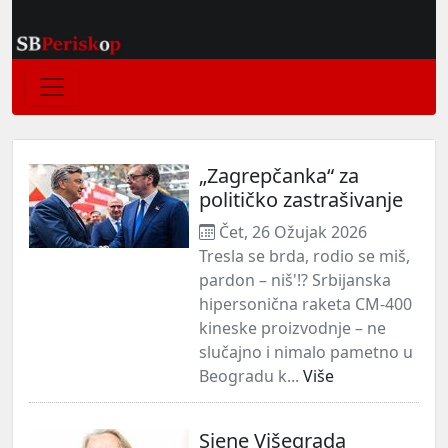
„Zagrepčanka“ za
političko zastrašivanje
Čet, 26 Ožujak 2026
Tresla se brda, rodio se miš,
pardon – niš'!? Srbijanska
hipersonična raketa CM-400
kineske proizvodnje – ne
slučajno i nimalo pametno u
Beogradu k...
Više
Sjene Višegrada