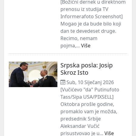
[Božićni dernek u direktnom
prenosu iz studija TV
Informerafoto Screenshot]
Mogao je da bude bilo koji
dan te devedeset druge.
Recimo, nemam
pojma,...
Više
Srpska posla: Josip
Skroz Isto
Sub, 10 Siječanj 2026
[Vučićevo "da" Putinufoto
Tass/Sipa USA/PIXSELL]
Oktobra prošle godine,
promaklo vam je možda,
predsednik Srbije
Aleksandar Vučić
prisustvovao je u...
Više