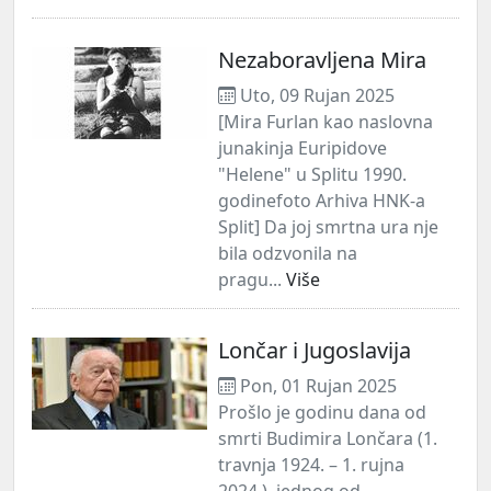
Nezaboravljena Mira
Uto, 09 Rujan 2025
[Mira Furlan kao naslovna
junakinja Euripidove
"Helene" u Splitu 1990.
godinefoto Arhiva HNK-a
Split] Da joj smrtna ura nje
bila odzvonila na
pragu...
Više
Lončar i Jugoslavija
Pon, 01 Rujan 2025
Prošlo je godinu dana od
smrti Budimira Lončara (1.
travnja 1924. – 1. rujna
2024.), jednog od