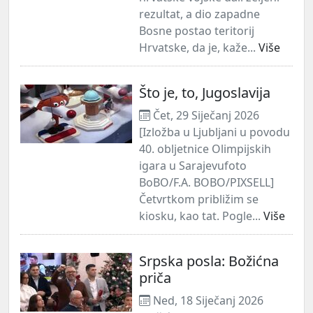
rezultat, a dio zapadne
Bosne postao teritorij
Hrvatske, da je, kaže...
Više
Što je, to, Jugoslavija
Čet, 29 Siječanj 2026
[Izložba u Ljubljani u povodu
40. obljetnice Olimpijskih
igara u Sarajevufoto
BoBO/F.A. BOBO/PIXSELL]
Četvrtkom približim se
kiosku, kao tat. Pogle...
Više
Srpska posla: Božićna
priča
Ned, 18 Siječanj 2026