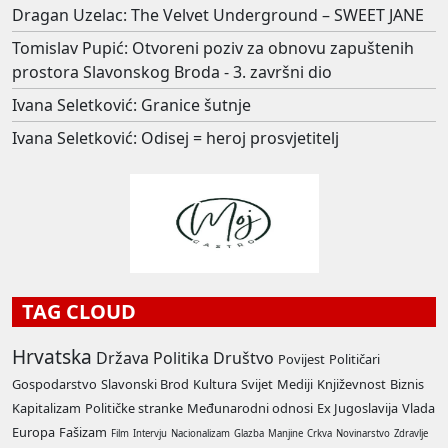
Dragan Uzelac: The Velvet Underground – SWEET JANE
Tomislav Pupić: Otvoreni poziv za obnovu zapuštenih
prostora Slavonskog Broda - 3. završni dio
Ivana Seletković: Granice šutnje
Ivana Seletković: Odisej = heroj prosvjetitelj
TAG CLOUD
Hrvatska
Država
Politika
Društvo
Povijest
Političari
Gospodarstvo
Slavonski Brod
Kultura
Svijet
Mediji
Književnost
Biznis
Kapitalizam
Političke stranke
Međunarodni odnosi
Ex Jugoslavija
Vlada
Europa
Fašizam
Film
Intervju
Nacionalizam
Glazba
Manjine
Crkva
Novinarstvo
Zdravlje