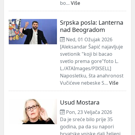
bo...
Više
Srpska posla: Lanterna
nad Beogradom
Ned, 01 Ožujak 2026
[Aleksandar Šapić najavljuje
svetionik "koji bi bacao
svetlo prema gore"foto L.
L./ATAImages/PIXSELL]
Naposletku, šta anahronost
Vučićeve nebeske S...
Više
Usud Mostara
Pon, 23 Veljača 2026
Da je sreće bilo prije 35
godina, pa da su napori
hrvatske vojske dali željeni