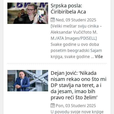
Srpska posla:
Ćiribiribela Aca
Ned, 09 Studeni 2025
[Veliki meštar sviju cinika –
Aleksandar Vučićfoto M.
M./ATA Images/PIXSELL]
Svake godine u ovo doba
posetim beogradski Sajam
knjiga, svake godine ...
Više
Dejan Jović: ‘Nikada
nisam rekao ono što mi
DP stavlja na teret, a i
da jesam, imao bih
pravo reći što želim’
Pon, 03 Studeni 2025
U povodu svoje nove knjige