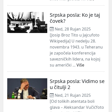
Srpska posla: Ko je taj
čovek?
Ned, 28 Rujan 2025
[Josip Broz Tito u Jajcufoto
Wikipedija] U nedelju 28.
novembra 1943. u Teheranu
je započela konferencija
savezničkih lidera, na kojoj
su američki ...
Više
Srpska posla: Vidimo se
u čitulji 2
Ned, 21 Rujan 2025
[Od tolikih atentata boli
glava – Aleksandar Vučićfoto