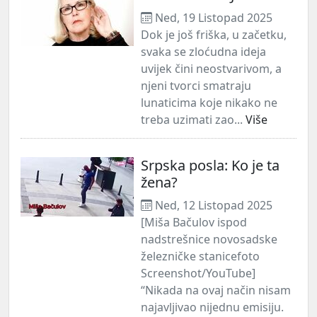
Ned, 19 Listopad 2025
Dok je još friška, u začetku,
svaka se zloćudna ideja
uvijek čini neostvarivom, a
njeni tvorci smatraju
lunaticima koje nikako ne
treba uzimati zao...
Više
Srpska posla: Ko je ta
žena?
Ned, 12 Listopad 2025
[Miša Bačulov ispod
nadstrešnice novosadske
železničke stanicefoto
Screenshot/YouTube]
“Nikada na ovaj način nisam
najavljivao nijednu emisiju.