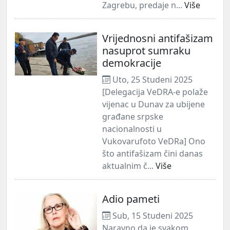
Zagrebu, predaje n...
Više
Vrijednosni antifašizam
nasuprot sumraku
demokracije
Uto, 25 Studeni 2025
[Delegacija VeDRA-e polaže
vijenac u Dunav za ubijene
građane srpske
nacionalnosti u
Vukovarufoto VeDRa] Ono
što antifašizam čini danas
aktualnim č...
Više
Adio pameti
Sub, 15 Studeni 2025
Naravno da je svakom