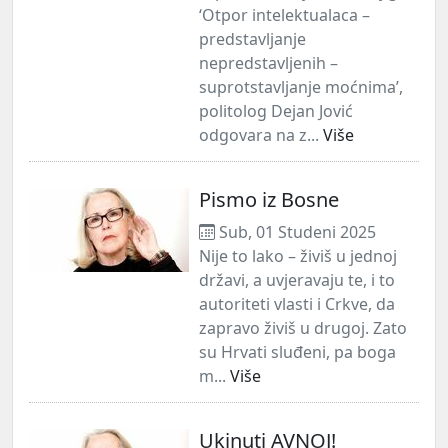
‘Otpor intelektualaca –
predstavljanje
nepredstavljenih –
suprotstavljanje moćnima’,
politolog Dejan Jović
odgovara na z...
Više
Pismo iz Bosne
Sub, 01 Studeni 2025
Nije to lako – živiš u jednoj
državi, a uvjeravaju te, i to
autoriteti vlasti i Crkve, da
zapravo živiš u drugoj. Zato
su Hrvati sluđeni, pa boga
m...
Više
Ukinuti AVNOJ!