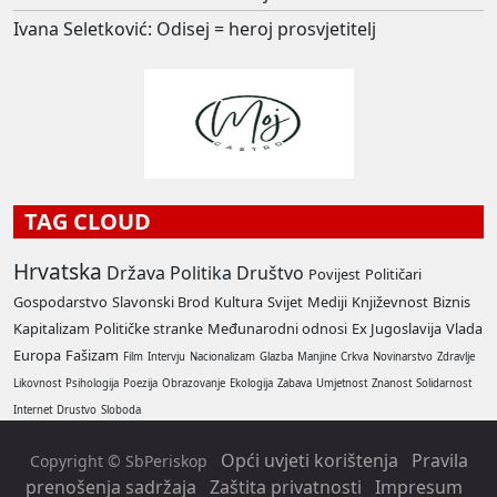
Ivana Seletković: Odisej = heroj prosvjetitelj
TAG CLOUD
Hrvatska
Država
Politika
Društvo
Povijest
Političari
Gospodarstvo
Slavonski Brod
Kultura
Svijet
Mediji
Književnost
Biznis
Kapitalizam
Političke stranke
Međunarodni odnosi
Ex Jugoslavija
Vlada
Europa
Fašizam
Film
Intervju
Nacionalizam
Glazba
Manjine
Crkva
Novinarstvo
Zdravlje
Likovnost
Psihologija
Poezija
Obrazovanje
Ekologija
Zabava
Umjetnost
Znanost
Solidarnost
Internet
Drustvo
Sloboda
Opći uvjeti korištenja
Pravila
Copyright © SbPeriskop
prenošenja sadržaja
Zaštita privatnosti
Impresum