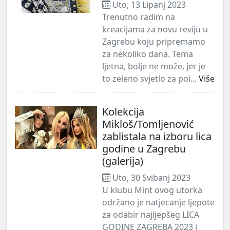
Uto, 13 Lipanj 2023
Trenutno radim na
kreacijama za novu reviju u
Zagrebu koju pripremamo
za nekoliko dana. Tema
ljetna, bolje ne može, jer je
to zeleno svjetlo za poi...
Više
Kolekcija
Mikloš/Tomljenović
zablistala na izboru lica
godine u Zagrebu
(galerija)
Uto, 30 Svibanj 2023
U klubu Mint ovog utorka
održano je natjecanje ljepote
za odabir najljepšeg LICA
GODINE ZAGREBA 2023 i