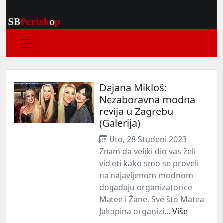
Dajana Mikloš:
Nezaboravna modna
revija u Zagrebu
(Galerija)
Uto, 28 Studeni 2023
Znam da veliki dio vas želi
vidjeti kako smo se proveli
na najavljenom modnom
događaju organizatorice
Matee i Žane. Sve što Matea
Jakopina organizi...
Više