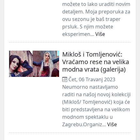
možete to lako uraditi novim
detaljem. Moja preporuka za
ovu sezonu je baš traper
prsluk. S njim možete
eksperimen...
Više
Mikloš i Tomljenović:
Vraćamo rese na velika
modna vrata (galerija)
Čet, 06 Travanj 2023
Neumorno nastavljamo
raditi na našoj novoj kolekciji
(Mikloš/ Tomljenović) koja će
biti predstavljena na velikom
modnom spektaklu u
Zagrebu.Organiz...
Više