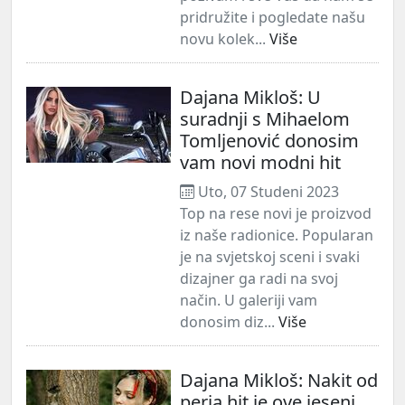
pridružite i pogledate našu
novu kolek...
Više
Dajana Mikloš: U
suradnji s Mihaelom
Tomljenović donosim
vam novi modni hit
Uto, 07 Studeni 2023
Top na rese novi je proizvod
iz naše radionice. Popularan
je na svjetskoj sceni i svaki
dizajner ga radi na svoj
način. U galeriji vam
donosim diz...
Više
Dajana Mikloš: Nakit od
perja hit je ove jeseni