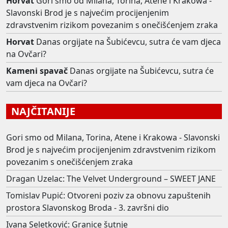
Horvat
Gori smo od Milana, Torina, Atene i Krakowa -
Slavonski Brod je s najvećim procijenjenim
zdravstvenim rizikom povezanim s onečišćenjem zraka
Horvat
Danas orgijate na Šubićevcu, sutra će vam djeca
na Ovčari?
Kameni spavač
Danas orgijate na Šubićevcu, sutra će
vam djeca na Ovčari?
NAJČITANIJE
Gori smo od Milana, Torina, Atene i Krakowa - Slavonski
Brod je s najvećim procijenjenim zdravstvenim rizikom
povezanim s onečišćenjem zraka
Dragan Uzelac: The Velvet Underground – SWEET JANE
Tomislav Pupić: Otvoreni poziv za obnovu zapuštenih
prostora Slavonskog Broda - 3. završni dio
Ivana Seletković: Granice šutnje