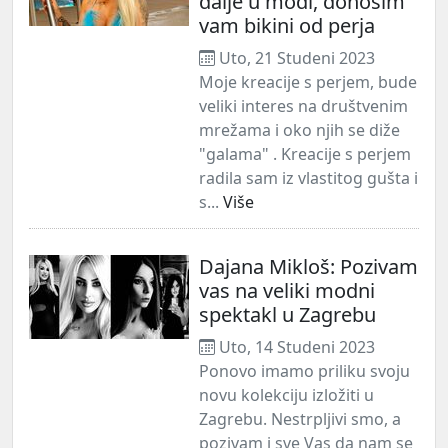
dalje u modi, donosim
vam bikini od perja
Uto, 21 Studeni 2023
Moje kreacije s perjem, bude
veliki interes na društvenim
mrežama i oko njih se diže
"galama" . Kreacije s perjem
radila sam iz vlastitog gušta i
s...
Više
Dajana Mikloš: Pozivam
vas na veliki modni
spektakl u Zagrebu
Uto, 14 Studeni 2023
Ponovo imamo priliku svoju
novu kolekciju izložiti u
Zagrebu. Nestrpljivi smo, a
pozivam i sve Vas da nam se