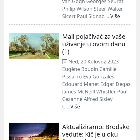
van Gogh Georges Seurat
Philip Wilson Steer Walter
Sicert Paul Signac ...
Više
Mali pojačivač za vaše
uživanje u ovom danu
(1)
Ned, 20 Kolovoz 2023
Eugène Boudin Camille
Pissarro Eva Gonzalès
Edouard Manet Edgar Degas
James McNeill Whistler Paul
Cezanne Alfred Sisley
C...
Više
Aktualiziramo: Brodske
vedute: Kič je u oku