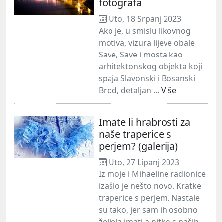
fotografa
Uto, 18 Srpanj 2023
Ako je, u smislu likovnog
motiva, vizura lijeve obale
Save, Save i mosta kao
arhitektonskog objekta koji
spaja Slavonski i Bosanski
Brod, detaljan ...
Više
Imate li hrabrosti za
naše traperice s
perjem? (galerija)
Uto, 27 Lipanj 2023
Iz moje i Mihaeline radionice
izašlo je nešto novo. Kratke
traperice s perjem. Nastale
su tako, jer sam ih osobno
željela imati a nitko s naših