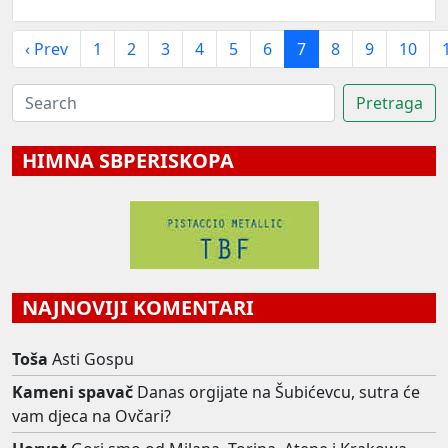
‹ Prev
1
2
3
4
5
6
7
8
9
10
HIMNA SBPERISKOPA
NAJNOVIJI KOMENTARI
Toša
Asti Gospu
Kameni spavač
Danas orgijate na Šubićevcu, sutra će
vam djeca na Ovčari?