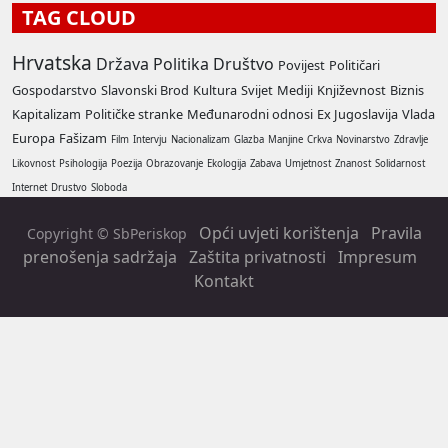
TAG CLOUD
Hrvatska
Država
Politika
Društvo
Povijest
Političari
Gospodarstvo
Slavonski Brod
Kultura
Svijet
Mediji
Književnost
Biznis
Kapitalizam
Političke stranke
Međunarodni odnosi
Ex Jugoslavija
Vlada
Europa
Fašizam
Film
Intervju
Nacionalizam
Glazba
Manjine
Crkva
Novinarstvo
Zdravlje
Likovnost
Psihologija
Poezija
Obrazovanje
Ekologija
Zabava
Umjetnost
Znanost
Solidarnost
Internet
Drustvo
Sloboda
Opći uvjeti korištenja
Pravila
Copyright © SbPeriskop
prenošenja sadržaja
Zaštita privatnosti
Impresum
Kontakt