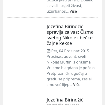
se vidi i osjeti živost,
užurbanos...
Više
Jozefina Birindžić
spravlja za vas: Čizme
svetog Nikole i bečke
čajne kekse
Pet, 04 Prosinac 2015
Prosinac, advent, sveti
Nikola! Muffini s orasima
Vrijeme blagdana je počelo.
Pretpraznički ugođaj u
gradu se priprema, zasjali
smo već lijep...
Više
Jozefina Birindžić