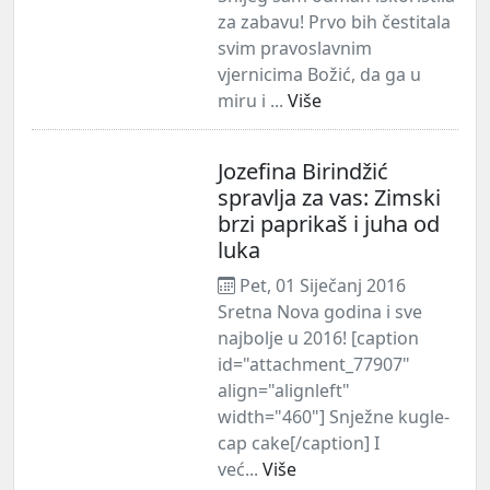
za zabavu! Prvo bih čestitala
svim pravoslavnim
vjernicima Božić, da ga u
miru i ...
Više
Jozefina Birindžić
spravlja za vas: Zimski
brzi paprikaš i juha od
luka
Pet, 01 Siječanj 2016
Sretna Nova godina i sve
najbolje u 2016! [caption
id="attachment_77907"
align="alignleft"
width="460"] Snježne kugle-
cap cake[/caption] I
već...
Više