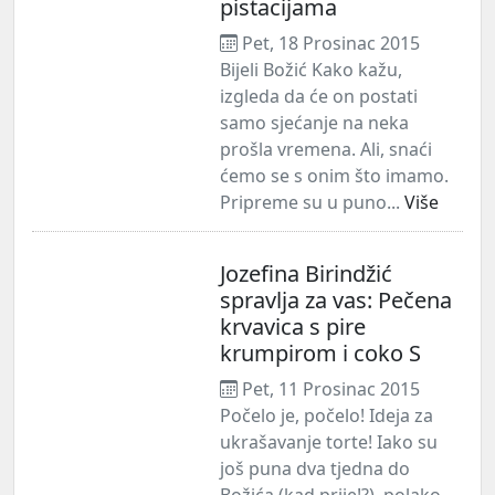
pistacijama
Pet, 18 Prosinac 2015
Bijeli Božić Kako kažu,
izgleda da će on postati
samo sjećanje na neka
prošla vremena. Ali, snaći
ćemo se s onim što imamo.
Pripreme su u puno...
Više
Jozefina Birindžić
spravlja za vas: Pečena
krvavica s pire
krumpirom i coko S
Pet, 11 Prosinac 2015
Počelo je, počelo! Ideja za
ukrašavanje torte! Iako su
još puna dva tjedna do
Božića (kad prije!?), polako