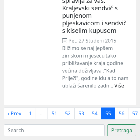
spravlja za vas:
Kraljevski sendvič s
punjenom
pljeskavicom i sendvič
s kiselim kupusom
Pet, 27 Studeni 2015
Bližimo se najljepšem
zimskom mjesecu Iako
približavanje kraja godine
većina doživljava :"Kad
Prije?!", godine idu a to nam
ublaži šarenilo zadn...
Više
‹ Prev
1
…
51
52
53
54
55
56
57