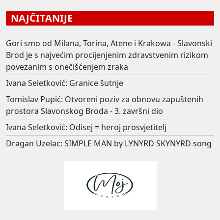
NAJČITANIJE
Gori smo od Milana, Torina, Atene i Krakowa - Slavonski
Brod je s najvećim procijenjenim zdravstvenim rizikom
povezanim s onečišćenjem zraka
Ivana Seletković: Granice šutnje
Tomislav Pupić: Otvoreni poziv za obnovu zapuštenih
prostora Slavonskog Broda - 3. završni dio
Ivana Seletković: Odisej = heroj prosvjetitelj
Dragan Uzelac: SIMPLE MAN by LYNYRD SKYNYRD song