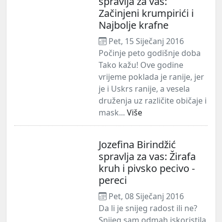
spravlja za vas:
Začinjeni krumpirići i
Najbolje krafne
Pet, 15 Siječanj 2016
Počinje peto godišnje doba
Tako kažu! Ove godine
vrijeme poklada je ranije, jer
je i Uskrs ranije, a vesela
druženja uz različite običaje i
mask...
Više
Jozefina Birindžić
spravlja za vas: Žirafa
kruh i pivsko pecivo -
pereci
Pet, 08 Siječanj 2016
Da li je snijeg radost ili ne?
Snijeg sam odmah iskoristila