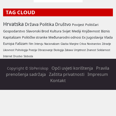
TAG CLOUD
Hrvatska
Država
Politika
Društvo
Povijest
Političari
Gospodarstvo
Slavonski Brod
Kultura
Svijet
Mediji
Književnost
Biznis
Kapitalizam
Političke stranke
Međunarodni odnosi
Ex Jugoslavija
Vlada
Europa
Fašizam
Film
Intervju
Nacionalizam
Glazba
Manjine
Crkva
Novinarstvo
Zdravlje
Likovnost
Psihologija
Poezija
Obrazovanje
Ekologija
Zabava
Umjetnost
Znanost
Solidarnost
Internet
Drustvo
Sloboda
Opći uvjeti korištenja
Pravila
Copyright © SbPeriskop
prenošenja sadržaja
Zaštita privatnosti
Impresum
Kontakt