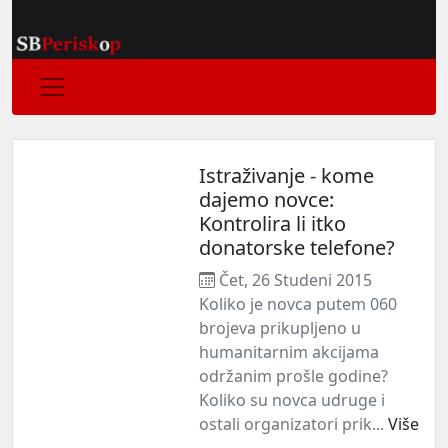
Istraživanje - kome
dajemo novce:
Kontrolira li itko
donatorske telefone?
Čet, 26 Studeni 2015
Koliko je novca putem 060
brojeva prikupljeno u
humanitarnim akcijama
održanim prošle godine?
Koliko su novca udruge i
ostali organizatori prik...
Više