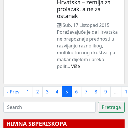
Hrvatska – zemlja za
prolazak, a ne za
ostanak
Sub, 17 Listopad 2015
Poražavajuće je da Hrvatska
ne prepoznaje prednosti u
razvijanju raznolikog,
multikulturnog društva, pa
makar dijelom i preko
polit...
Više
‹ Prev
1
2
3
4
5
6
7
8
9
…
1
HIMNA SBPERISKOPA