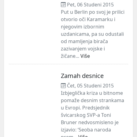
Pet, 06 Studeni 2015
Put u Berlin po svoj je prilici
otvorio oči Karamarku i
njegovim izbornim
uzdanicama, pa su odustali
od mamljenja birača
zazivanjem vojske i
žičane...
Više
Zamah desnice
Čet, 05 Studeni 2015
Izbjeglička kriza u bitnome
pomaže desnim strankama
u Evropi. Predsjednik
švicarskog SVP-a Toni
Bruner nedvosmisleno je
izjavio: ‘Seoba naroda
prem...
Više