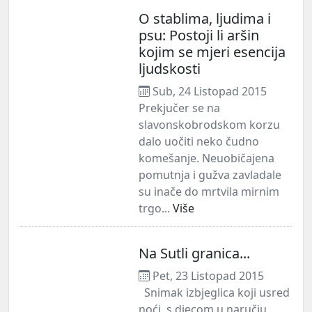
O stablima, ljudima i
psu: Postoji li aršin
kojim se mjeri esencija
ljudskosti
Sub, 24 Listopad 2015
Prekjučer se na
slavonskobrodskom korzu
dalo uočiti neko čudno
komešanje. Neuobičajena
pomutnja i gužva zavladale
su inače do mrtvila mirnim
trgo...
Više
Na Sutli granica...
Pet, 23 Listopad 2015
Snimak izbjeglica koji usred
noći, s djecom u naručju,