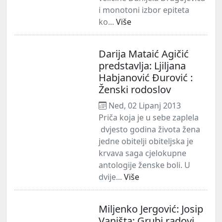
i monotoni izbor epiteta
ko...
Više
Darija Mataić Agičić
predstavlja: Ljiljana
Habjanović Đurović :
Ženski rodoslov
Ned, 02 Lipanj 2013
Priča koja je u sebe zaplela
dvjesto godina života žena
jedne obitelji obiteljska je
krvava saga cjelokupne
antologije ženske boli. U
dvije...
Više
Miljenko Jergović: Josip
Vaništa: Grubi radovi