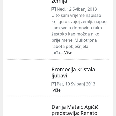
zemlja
Ned, 12 Svibanj 2013
U to sam vrijeme napisao
knjigu o svojoj zemlji: napao
sam svoju domovinu tako
žestoko kao možda niko
prije mene. Mukotrpna
rabota pobješnjela
luđa...
Više
Promocija Kristala
ljubavi
Pet, 10 Svibanj 2013
Više
Darija Mataić Agičić
predstavlja: Renato