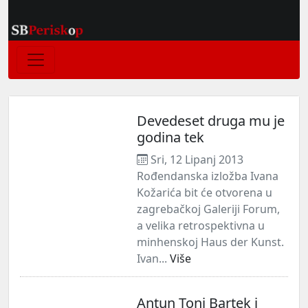
Devedeset druga mu je
godina tek
Sri, 12 Lipanj 2013
Rođendanska izložba Ivana
Kožarića bit će otvorena u
zagrebačkoj Galeriji Forum,
a velika retrospektivna u
minhenskoj Haus der Kunst.
Ivan...
Više
Antun Toni Bartek i