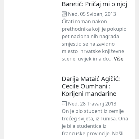
Baretić: Pričaj mi o njoj
Ned, 05 Svibanj 2013
Čitati roman nakon
prethodnika koji je pokupio
pet nacionalnih nagrada i
smjestio se na zavidno
mjesto hrvatske književne
scene, uvijek ima do...
Više
Darija Mataić Agičić:
Cecile Oumhani :
Korijeni mandarine
Ned, 28 Travanj 2013
On je bio student iz zemlje
trećeg svijeta, iz Tunisa. Ona
je bila studentica iz
francuske provincije. Našli