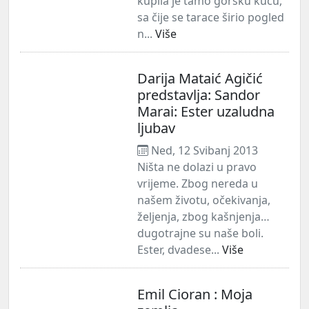
kupila je tamo gorsku kuću,
sa čije se tarace širio pogled
n...
Više
Darija Mataić Agičić
predstavlja: Sandor
Marai: Ester uzaludna
ljubav
Ned, 12 Svibanj 2013
Ništa ne dolazi u pravo
vrijeme. Zbog nereda u
našem životu, očekivanja,
željenja, zbog kašnjenja…
dugotrajne su naše boli.
Ester, dvadese...
Više
Emil Cioran : Moja