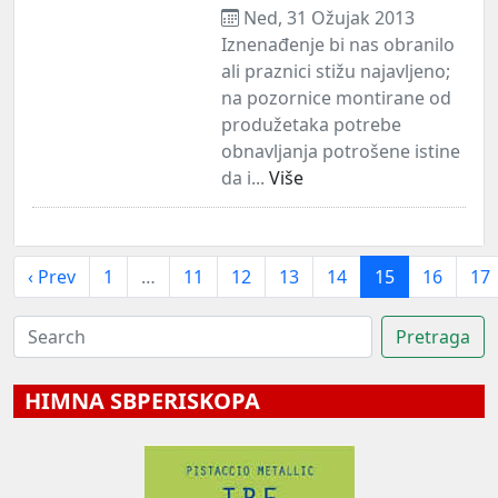
Ned, 31 Ožujak 2013
Iznenađenje bi nas obranilo
ali praznici stižu najavljeno;
na pozornice montirane od
produžetaka potrebe
obnavljanja potrošene istine
da i...
Više
‹ Prev
1
…
11
12
13
14
15
16
17
HIMNA SBPERISKOPA