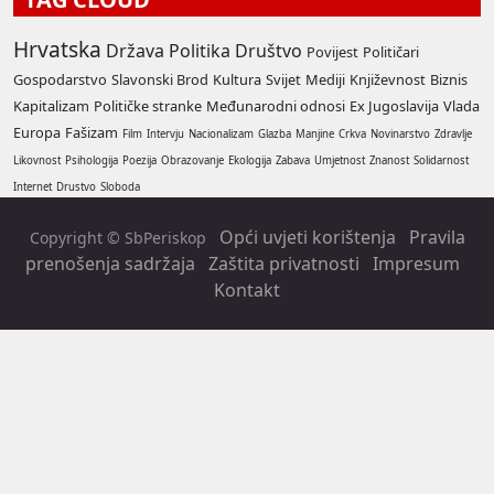
Hrvatska
Država
Politika
Društvo
Povijest
Političari
Gospodarstvo
Slavonski Brod
Kultura
Svijet
Mediji
Književnost
Biznis
Kapitalizam
Političke stranke
Međunarodni odnosi
Ex Jugoslavija
Vlada
Europa
Fašizam
Film
Intervju
Nacionalizam
Glazba
Manjine
Crkva
Novinarstvo
Zdravlje
Likovnost
Psihologija
Poezija
Obrazovanje
Ekologija
Zabava
Umjetnost
Znanost
Solidarnost
Internet
Drustvo
Sloboda
Opći uvjeti korištenja
Pravila
Copyright © SbPeriskop
prenošenja sadržaja
Zaštita privatnosti
Impresum
Kontakt