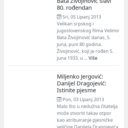
Bata Živojinović slavi
80. rođendan
Sri, 05 Lipanj 2013
Velikan srpskog i
jugoslovenskog filma Velimir
Bata Živojinović danas, 5.
juna, puni 80 godina.
Živojinović, koji je rođen 5.
juna 1933. u ...
Više
Miljenko Jergović:
Danijel Dragojević:
Istinite pjesme
Pon, 03 Lipanj 2013
Malo što u nedužna čitatelja
može stvoriti takav otpor
kao atribuiranje pjesničke
veličine Danijela Dragojevića