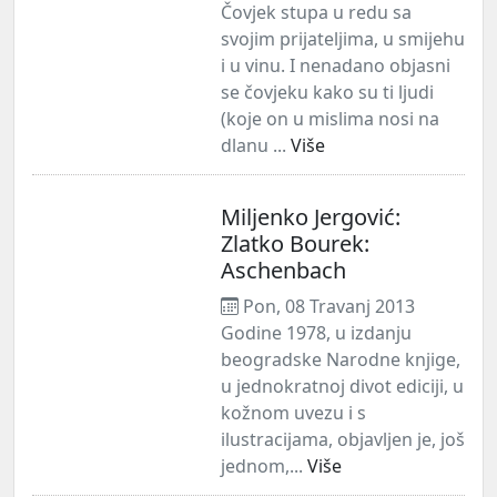
Čovjek stupa u redu sa
svojim prijateljima, u smijehu
i u vinu. I nenadano objasni
se čovjeku kako su ti ljudi
(koje on u mislima nosi na
dlanu ...
Više
Miljenko Jergović:
Zlatko Bourek:
Aschenbach
Pon, 08 Travanj 2013
Godine 1978, u izdanju
beogradske Narodne knjige,
u jednokratnoj divot ediciji, u
kožnom uvezu i s
ilustracijama, objavljen je, još
jednom,...
Više